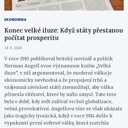
EKONOMIKA
Konec velké iluze: Když státy přestanou
počítat prosperitu
18. 5. 2026
V roce 1910 publikoval britský novinář a politik
Norman Angell svou významnou knihu „Velká
iluze“, v níž argumentoval, že moderní válka je
ekonomicky nevhodná a že propojení trhů a
vzájemná závislost států znemožňují, aby válka
přinesla vítězství, které by mělo smysl. Tato teze
byla v době, kdy svět zažíval vrchol globalizace,
velmi provokativní. Angellova vize se však ukázala
jako tragicky ironická, když v roce 1914 došlo k
vypuknutí první světové války, která roztrhla