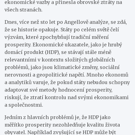
ekonomické vazby a přinesla obrovské ztráty na
všech stranách.
Dnes, více než sto let po Angellově analýze, se zdá,
že se historie opakuje. Státy po celém světě čelí
výzvám, které zpochybňují tradiční měření
prosperity. Ekonomické ukazatele, jako je hrubý
domácí produkt (HDP), se stávají stále méně
relevantními v kontextu složitých globálních
problémů, jako jsou klimatické změny, sociální
nerovnosti a geopolitické napětí. Mnoho ekonomů
a analytiků varuje, že pokud státy nebudou schopny
adaptovat své metody hodnocení prosperity,
riskují, že ztratí kontrolu nad svými ekonomikami
a společnostmi.
Jedním z hlavních problémů je, že HDP jako
měřítko prosperity nezohledňuje kvalitu života
obyvatel. Například zvyšující se HDP může být