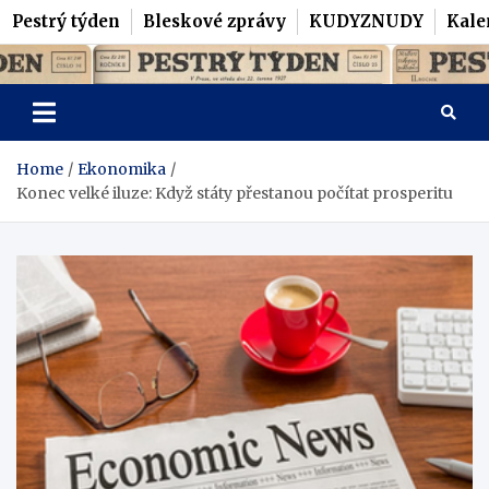
Pestrý týden
Bleskové zprávy
KUDYZNUDY
Kale
Skip
Pestrý Týden
to
content
Home
Ekonomika
Konec velké iluze: Když státy přestanou počítat prosperitu