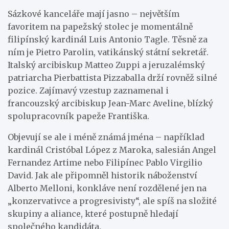
Sázkové kanceláře mají jasno – největším
favoritem na papežský stolec je momentálně
filipínský kardinál Luis Antonio Tagle. Těsně za
ním je Pietro Parolin, vatikánský státní sekretář.
Italský arcibiskup Matteo Zuppi a jeruzalémský
patriarcha Pierbattista Pizzaballa drží rovněž silné
pozice. Zajímavý vzestup zaznamenal i
francouzský arcibiskup Jean-Marc Aveline, blízký
spolupracovník papeže Františka.
Objevují se ale i méně známá jména – například
kardinál Cristóbal López z Maroka, salesián Angel
Fernandez Artime nebo Filipínec Pablo Virgilio
David. Jak ale připomněl historik náboženství
Alberto Melloni, konkláve není rozdělené jen na
„konzervativce a progresivisty“, ale spíš na složité
skupiny a aliance, které postupně hledají
společného kandidáta.