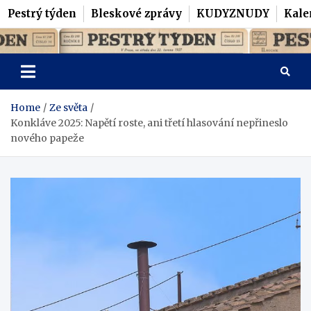
Pestrý týden
Bleskové zprávy
KUDYZNUDY
Kale
Skip
Pestrý Týden
to
content
Home
Ze světa
Konkláve 2025: Napětí roste, ani třetí hlasování nepřineslo
nového papeže