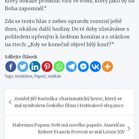
který dokáže probudit víru ve světě, který jako by na
Boha zapomněl.“
Zda se tento hlas z nebes opravdu rozezní ještě
dnes, ukážou další hodiny. Do té doby zůstáváme s
pohledem upřeným k šedému komínu a s otázkou
na rtech: „Kdy se konečně objeví bílý kouř?“
Sdílejte článek
Tags:
Konkláve
,
Papež
,
Vatikán
Navigace
Zemřel Jiří Bartoška: charismatický herec, který se
pro
stal symbolem českého filmu i festivalové elegance
příspěvek
Habemus Papam: Svět má nového papeže. Američan
Robert Francis Prevost se stal Leone XIV