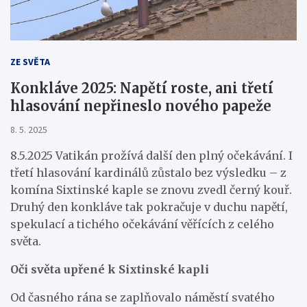
ZE SVĚTA
Konkláve 2025: Napětí roste, ani třetí
hlasování nepřineslo nového papeže
8. 5. 2025
8.5.2025 Vatikán prožívá další den plný očekávání. I
třetí hlasování kardinálů zůstalo bez výsledku – z
komína Sixtinské kaple se znovu zvedl černý kouř.
Druhý den konkláve tak pokračuje v duchu napětí,
spekulací a tichého očekávání věřících z celého
světa.
Oči světa upřené k Sixtinské kapli
Od časného rána se zaplňovalo náměstí svatého