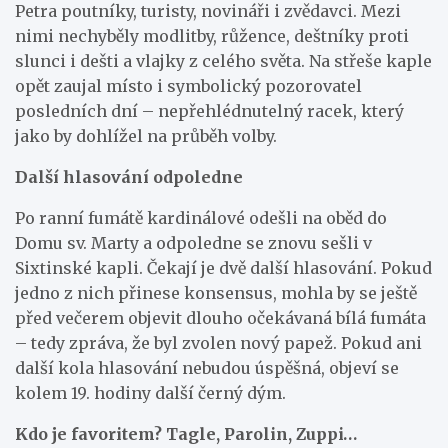
Petra poutníky, turisty, novináři i zvědavci. Mezi
nimi nechyběly modlitby, růžence, deštníky proti
slunci i dešti a vlajky z celého světa. Na střeše kaple
opět zaujal místo i symbolický pozorovatel
posledních dní – nepřehlédnutelný racek, který
jako by dohlížel na průběh volby.
Další hlasování odpoledne
Po ranní fumátě kardinálové odešli na oběd do
Domu sv. Marty a odpoledne se znovu sešli v
Sixtinské kapli. Čekají je dvě další hlasování. Pokud
jedno z nich přinese konsensus, mohla by se ještě
před večerem objevit dlouho očekávaná bílá fumáta
– tedy zpráva, že byl zvolen nový papež. Pokud ani
další kola hlasování nebudou úspěšná, objeví se
kolem 19. hodiny další černý dým.
Kdo je favoritem? Tagle, Parolin, Zuppi…