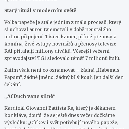
Starý rituál v moderním světě
Volba papeže je stále jedním z mála procesů, který
si uchoval aurou tajemství i v době neustálého
online připojení. Tisíce kamer, přímé přenosy z
komína, živé vstupy novinářů a přenosy televize
RAI přitahují miliony diváků. Včerejší večerní
zpravodajství TG1 sledovalo téměř 7 milionů Italů.
Zatím však není co oznamovat – žádná „Habemus
Papam“, žádné jméno, žádný bílý kouř. Jen další den
čekání.
„Ať Duch vane silně“
Kardinál Giovanni Battista Re, který je děkanem
konkláve, doufá, že se ještě dnes večer dočkáme
výsledku: „Církev i svět potřebují nového papeže,