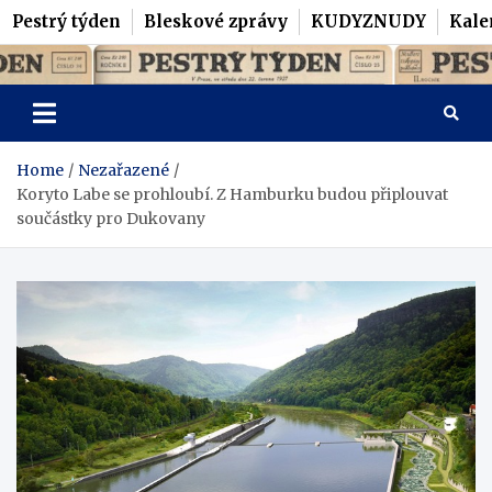
Pestrý týden
Bleskové zprávy
KUDYZNUDY
Kale
Skip
Pestrý Týden
to
content
Home
Nezařazené
Koryto Labe se prohloubí. Z Hamburku budou připlouvat
součástky pro Dukovany