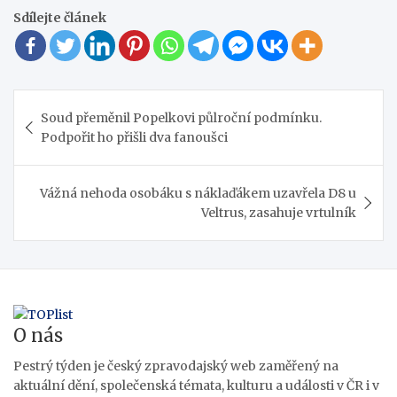
Sdílejte článek
Navigace
Soud přeměnil Popelkovi půlroční podmínku.
pro
Podpořit ho přišli dva fanoušci
příspěvek
Vážná nehoda osobáku s náklaďákem uzavřela D8 u
Veltrus, zasahuje vrtulník
O nás
Pestrý týden je český zpravodajský web zaměřený na
aktuální dění, společenská témata, kulturu a události v ČR i v