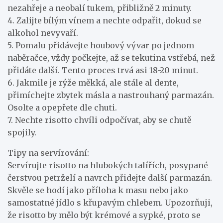
nezahřeje a neobalí tukem, přibližně 2 minuty.
4. Zalijte bílým vínem a nechte odpařit, dokud se
alkohol nevyvaří.
5. Pomalu přidávejte houbový vývar po jednom
naběračce, vždy počkejte, až se tekutina vstřebá, než
přidáte další. Tento proces trvá asi 18-20 minut.
6. Jakmile je rýže měkká, ale stále al dente,
přimíchejte zbytek másla a nastrouhaný parmazán.
Osolte a opepřete dle chuti.
7. Nechte risotto chvíli odpočívat, aby se chutě
spojily.
Tipy na servírování:
Servírujte risotto na hlubokých talířích, posypané
čerstvou petrželí a navrch přidejte další parmazán.
Skvěle se hodí jako příloha k masu nebo jako
samostatné jídlo s křupavým chlebem. Upozorňuji,
že risotto by mělo být krémové a sypké, proto se