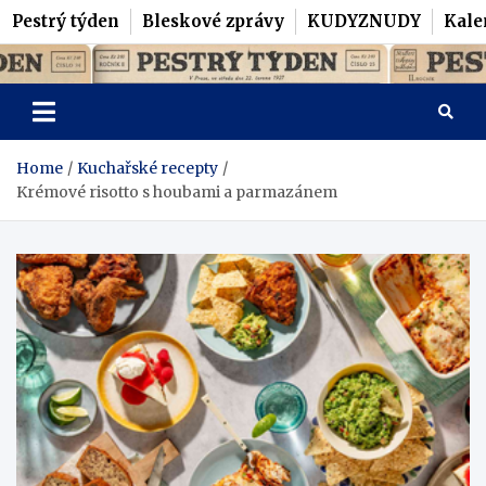
Pestrý týden
Bleskové zprávy
KUDYZNUDY
Kale
Skip
Pestrý Týden
to
content
Home
Kuchařské recepty
Krémové risotto s houbami a parmazánem