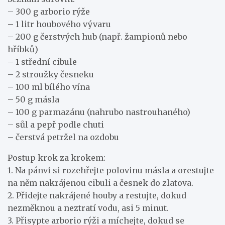
– 300 g arborio rýže
– 1 litr houbového vývaru
– 200 g čerstvých hub (např. žampionů nebo
hříbků)
– 1 střední cibule
– 2 stroužky česneku
– 100 ml bílého vína
– 50 g másla
– 100 g parmazánu (nahrubo nastrouhaného)
– sůl a pepř podle chuti
– čerstvá petržel na ozdobu
Postup krok za krokem:
1. Na pánvi si rozehřejte polovinu másla a orestujte
na něm nakrájenou cibuli a česnek do zlatova.
2. Přidejte nakrájené houby a restujte, dokud
nezměknou a neztratí vodu, asi 5 minut.
3. Přisypte arborio rýži a míchejte, dokud se