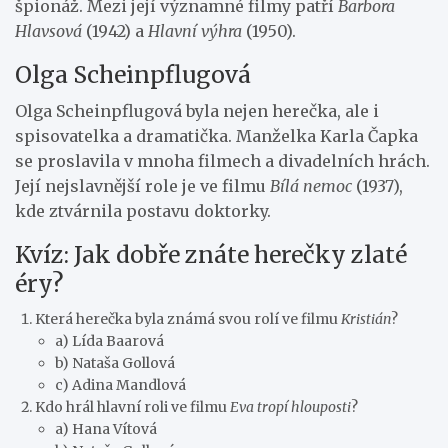
špionáž. Mezi její významné filmy patří
Barbora
Hlavsová
(1942) a
Hlavní výhra
(1950).
Olga Scheinpflugová
Olga Scheinpflugová byla nejen herečka, ale i
spisovatelka a dramatička. Manželka Karla Čapka
se proslavila v mnoha filmech a divadelních hrách.
Její nejslavnější role je ve filmu
Bílá nemoc
(1937),
kde ztvárnila postavu doktorky.
Kvíz: Jak dobře znáte herečky zlaté
éry?
Která herečka byla známá svou rolí ve filmu
Kristián
?
a) Lída Baarová
b) Nataša Gollová
c) Adina Mandlová
Kdo hrál hlavní roli ve filmu
Eva tropí hlouposti
?
a) Hana Vítová