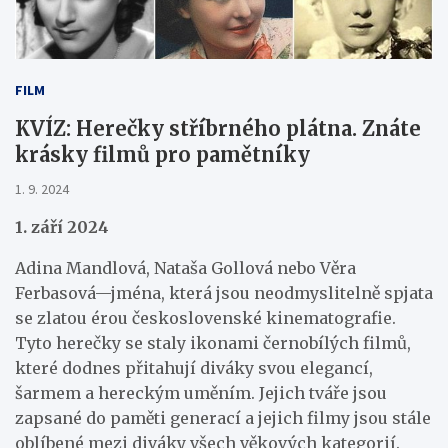
FILM
KVÍZ: Herečky stříbrného plátna. Znáte
krásky filmů pro pamětníky
1. 9. 2024
1. září 2024
Adina Mandlová, Nataša Gollová nebo Věra
Ferbasová—jména, která jsou neodmyslitelně spjata
se zlatou érou československé kinematografie.
Tyto herečky se staly ikonami černobílých filmů,
které dodnes přitahují diváky svou elegancí,
šarmem a hereckým uměním. Jejich tváře jsou
zapsané do paměti generací a jejich filmy jsou stále
oblíbené mezi diváky všech věkových kategorií.