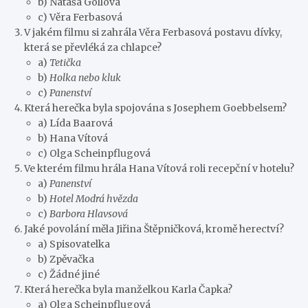
b) Nataša Gollová
c) Věra Ferbasová
V jakém filmu si zahrála Věra Ferbasová postavu dívky,
která se převléká za chlapce?
a)
Tetička
b)
Holka nebo kluk
c)
Panenství
Která herečka byla spojována s Josephem Goebbelsem?
a) Lída Baarová
b) Hana Vítová
c) Olga Scheinpflugová
Ve kterém filmu hrála Hana Vítová roli recepční v hotelu?
a)
Panenství
b)
Hotel Modrá hvězda
c)
Barbora Hlavsová
Jaké povolání měla Jiřina Štěpničková, kromě herectví?
a) Spisovatelka
b) Zpěvačka
c) Žádné jiné
Která herečka byla manželkou Karla Čapka?
a) Olga Scheinpflugová