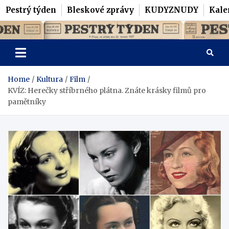
Pestrý týden
Bleskové zprávy
KUDYZNUDY
Kale
Skip
Pestrý Týden
to
content
Home
Kultura
Film
KVÍZ: Herečky stříbrného plátna. Znáte krásky filmů pro
pamětníky