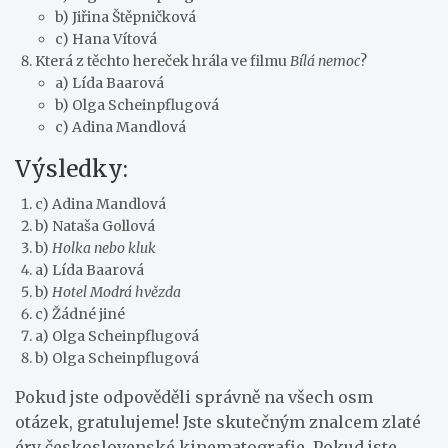
b) Jiřina Štěpničková
c) Hana Vítová
Která z těchto hereček hrála ve filmu
Bílá nemoc
?
a) Lída Baarová
b) Olga Scheinpflugová
c) Adina Mandlová
Výsledky:
c) Adina Mandlová
b) Nataša Gollová
b)
Holka nebo kluk
a) Lída Baarová
b)
Hotel Modrá hvězda
c) Žádné jiné
a) Olga Scheinpflugová
b) Olga Scheinpflugová
Pokud jste odpověděli správně na všech osm
otázek, gratulujeme! Jste skutečným znalcem zlaté
éry československé kinematografie. Pokud jste