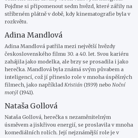
Pojďme si připomenout sedm hvězd, které zářily na
stříbrném plátně v době, kdy kinematografie byla v
rozkvětu.
Adina Mandlová
Adina Mandlová patřila mezi největší hvězdy
československého filmu 30. a 40. let. Svou kariéru
zahájila jako modelka, ale brzy se prosadila i jako
herečka. Mandlová byla známá svým půvabem a
inteligencí, což jí přineslo role v mnoha úspěšných
filmech, jako například
Kristián
(1939) nebo
Noční
motýl
(1941).
Nataša Gollová
Nataša Gollová, herečka s nezaměnitelným
úsměvem a jiskřivou energií, se proslavila v mnoha
komediálních rolích. Její nejznámější role je v