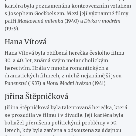
kariéra byla poznamenána kontroverzním vztahem
s Josephem Goebbelsem. Mezi její významné filmy
patří
Maskovaná milenka
(1940) a
Dívka v modrém
(1939).
Hana Vítová
Hana Vítová byla oblíbená herečka českého filmu
30. a 40. let, známá svým melancholickým
herectvím. Hrála v mnoha romantických a
dramatických filmech, z nichž nejznámější jsou
Panenství
(1937) a
Hotel Modrá hvězda
(1941).
Jiřina Štěpničková
Jiřina Štěpničková byla talentovaná herečka, která
se prosadila ve filmu i v divadle. Její kariéra byla
bohužel přerušena politickými problémy v 50.
letech, kdy byla zatčena a odsouzena za údajnou