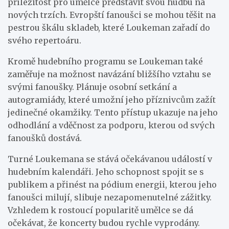
příležitost pro umělce představit svou hudbu na
nových trzích. Evropští fanoušci se mohou těšit na
pestrou škálu skladeb, které Loukeman zařadí do
svého repertoáru.
Kromě hudebního programu se Loukeman také
zaměřuje na možnost navázání bližšího vztahu se
svými fanoušky. Plánuje osobní setkání a
autogramiády, které umožní jeho příznivcům zažít
jedinečné okamžiky. Tento přístup ukazuje na jeho
odhodlání a vděčnost za podporu, kterou od svých
fanoušků dostává.
Turné Loukemana se stává očekávanou událostí v
hudebním kalendáři. Jeho schopnost spojit se s
publikem a přinést na pódium energii, kterou jeho
fanoušci milují, slibuje nezapomenutelné zážitky.
Vzhledem k rostoucí popularitě umělce se dá
očekávat, že koncerty budou rychle vyprodány.