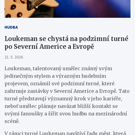
HUDBA
Loukeman se chystá na podzimní turné
po Severní Americe a Evropě
21. 5. 2026
Loukeman, talentovaný umělec známý svým
jedinečným stylem a výrazným hudebním
projevem, oznámil své podzimní turné, které
zahrnuje zastávky v Severní Americe a Evropě. Tato
turné představují významný krok v jeho kariéře,
neboť umělec plánuje navázat bližší kontakt se
svými fanoušky a šířit svou hudbu na mezinárodní
scéně.
V rámci turné Loukeman navštíví řadu měst, která