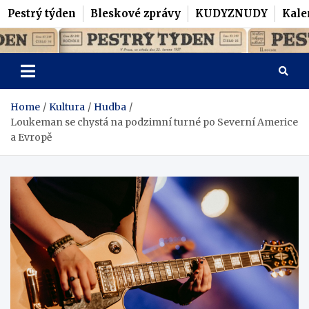
Pestrý týden
Bleskové zprávy
KUDYZNUDY
Kale
Skip
Pestrý Týden
to
content
Home
Kultura
Hudba
Loukeman se chystá na podzimní turné po Severní Americe
a Evropě