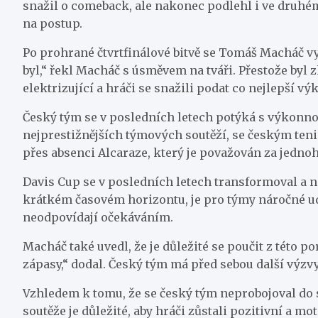
snažil o comeback, ale nakonec podlehl i ve druhém 
na postup.
Po prohrané čtvrtfinálové bitvě se Tomáš Macháč vy
byl,“ řekl Macháč s úsměvem na tváři. Přestože byl
elektrizující a hráči se snažili podat co nejlepší vý
Český tým se v posledních letech potýká s výkonnos
nejprestižnějších týmových soutěží, se českým tenist
přes absenci Alcaraze, který je považován za jednoho
Davis Cup se v posledních letech transformoval a no
krátkém časovém horizontu, je pro týmy náročné u
neodpovídají očekáváním.
Macháč také uvedl, že je důležité se poučit z této p
zápasy,“ dodal. Český tým má před sebou další výz
Vzhledem k tomu, že se český tým neprobojoval do se
soutěže je důležité, aby hráči zůstali pozitivní a m