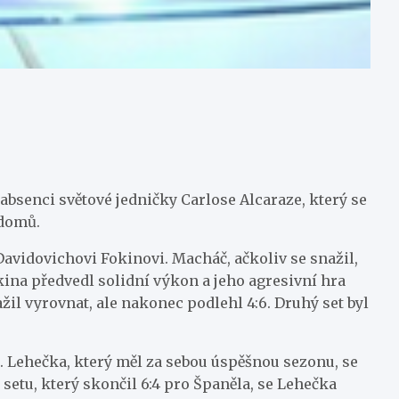
 absenci světové jedničky Carlose Alcaraze, který se
 domů.
avidovichovi Fokinovi. Macháč, ačkoliv se snažil,
kina předvedl solidní výkon a jeho agresivní hra
il vyrovnat, ale nakonec podlehl 4:6. Druhý set byl
 Lehečka, který měl za sebou úspěšnou sezonu, se
setu, který skončil 6:4 pro Španěla, se Lehečka