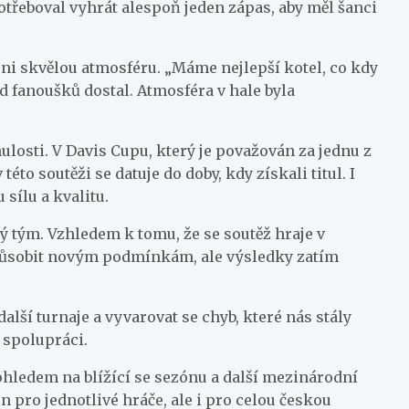
otřeboval vyhrát alespoň jeden zápas, aby měl šanci
oni skvělou atmosféru. „Máme nejlepší kotel, co kdy
d fanoušků dostal. Atmosféra v hale byla
osti. V Davis Cupu, který je považován za jednu z
to soutěži se datuje do doby, kdy získali titul. I
sílu a kvalitu.
ý tým. Vzhledem k tomu, že se soutěž hraje v
působit novým podmínkám, ale výsledky zatím
alší turnaje a vyvarovat se chyb, které nás stály
 spolupráci.
 ohledem na blížící se sezónu a další mezinárodní
n pro jednotlivé hráče, ale i pro celou českou