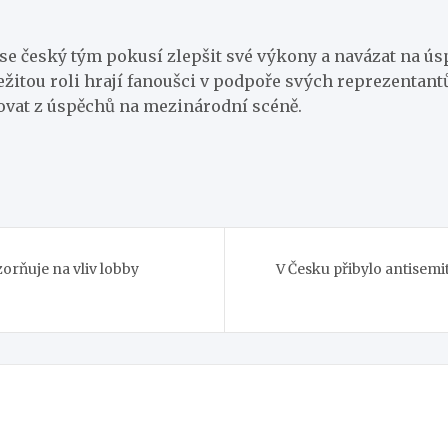
 se český tým pokusí zlepšit své výkony a navázat na ús
žitou roli hrají fanoušci v podpoře svých reprezentant
dovat z úspěchů na mezinárodní scéně.
orňuje na vliv lobby
V Česku přibylo antisemi