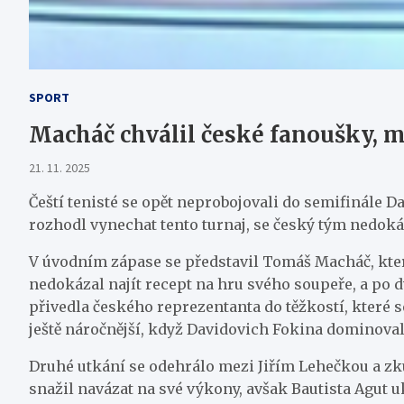
SPORT
Macháč chválil české fanoušky, m
21. 11. 2025
Čeští tenisté se opět neprobojovali do semifinále Da
rozhodl vynechat tento turnaj, se český tým nedokáz
V úvodním zápase se představil Tomáš Macháč, který
nedokázal najít recept na hru svého soupeře, a po 
přivedla českého reprezentanta do těžkostí, které 
ještě náročnější, když Davidovich Fokina dominoval a
Druhé utkání se odehrálo mezi Jiřím Lehečkou a z
snažil navázat na své výkony, avšak Bautista Agut 