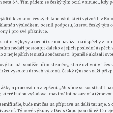
setu 6:4. Tím pádem se český tým ocitl v situaci, kdy p
jádřil k výkonu českých fanoušků, kteří vytvořili v Bol
 zklamán výsledkem, ocenil podporu, kterou český tým o
kony i pro své příznivce.
tními výkyvy a nedaří se mu navázat na úspěchy z minul
ům nedaří postoupit daleko a jejich poslední úspěch v té
 z nejlepších tenistů současnosti, Španělé ukázali svou 
vý formát soutěže přinesl změny, které ovlivnily i česk
držet vysokou úroveň výkonů. Český tým se snaží přiz
orážky a pracovat na zlepšení. „Musíme se soustředit na d
vy, které budou vyžadovat maximální nasazení a týmovou
mifinále, bude mít čas na přípravu na další turnaje. S
otivovaní. Týmové výkony v Davis Cupu jsou důležité neje