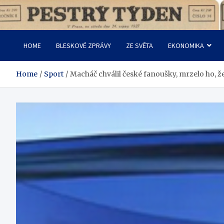
Skip
to
Pestrý Týden
content
HOME
BLESKOVÉ ZPRÁVY
ZE SVĚTA
EKONOMIKA
Home
Sport
Macháč chválil české fanoušky, mrzelo ho, ž