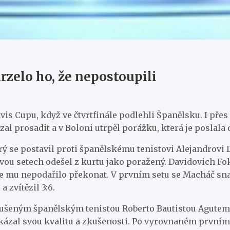
rzelo ho, že nepostoupili
vis Cupu, když ve čtvrtfinále podlehli Španělsku. I přes
al prosadit a v Boloni utrpěl porážku, která je poslala
 se postavil proti španělskému tenistovi Alejandrovi D
dvou setech odešel z kurtu jako poražený. Davidovich Fo
se mu nepodařilo překonat. V prvním setu se Macháč snaž
 zvítězil 3:6.
kušeným španělským tenistou Roberto Bautistou Agutem.
ukázal svou kvalitu a zkušenosti. Po vyrovnaném prvním 