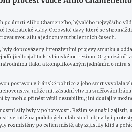
bní procesi vůdce Alího Chameneího
h po úmrtí Alího Chameneího, bývalého nejvyššího vůdce 
é teokratické vlády. Obrovské davy, které se shromáždi
ovat svou sílu a jednotu v turbulentních časech.
 byly doprovázeny intenzivními projevy smutku a oddanos
adřující loajalitu k islámskému režimu. Organizátoři ak
 mezinárodnímu tlaku a komplikovaným jednáním o míru s 
čovou postavou v íránské politice a jeho smrt vyvolala 
chovenstva, může mít zásadní vliv na směřování Íránu v
í by mohla přinést větší nestabilitu, jiní doufají v možn
ostní síly byly v pohotovosti. Režim se snažil zajistit,
 se totiž na podobných událostech objevily i protesty p
yly rozmístěny po celém městě, aby zajistily klid a pořá