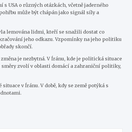
ání s USA o různých otázkách, včetně jaderného
pohřbu může být chápán jako signál síly a
 lemována lidmi, kteří se snažili dostat co
 pokračování jeho odkazu. Vzpomínky na jeho politiku
obřady skončí.
 změna je nezbytná. V Íránu, kde je politická situace
směry zvolí v oblasti domácí a zahraniční politiky,
 situace v Íránu. V době, kdy se země potýká s
hodnotami.