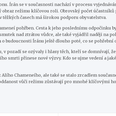
gionu. Írán se v současnosti nachází v procesu vyjednáv
ý obraz režimu klíčovou roli. Obrovský počet účastníků 
i v těžkých časech má širokou podporu obyvatelstva.
ameneí pohřben. Cesta k jeho poslednímu odpočinku byla
en smutek nad ztrátou vůdce, ale také vyjádřil naději na
 budoucnosti Íránu ještě dlouho poté, co se pohřební 
 v pozadí se ozývaly i hlasy těch, kteří se domnívají, že
ího smrti přinese nové výzvy. Kdo se ujme vedení a jaké 
z Alího Chameneího, ale také se stalo zrcadlem současné
a a oddanost vůči režimu zůstávají pro mnohé klíčovými 