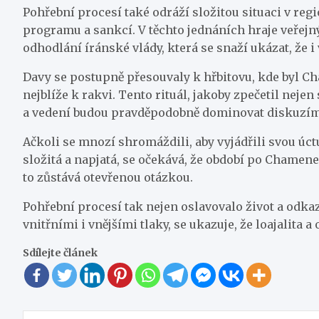
Pohřební procesí také odráží složitou situaci v re
programu a sankcí. V těchto jednáních hraje veřejn
odhodlání íránské vlády, která se snaží ukázat, že 
Davy se postupně přesouvaly k hřbitovu, kde byl Ch
nejblíže k rakvi. Tento rituál, jakoby zpečetil nej
a vedení budou pravděpodobně dominovat diskuzím o
Ačkoli se mnozí shromáždili, aby vyjádřili svou úctu,
složitá a napjatá, se očekává, že období po Chamene
to zůstává otevřenou otázkou.
Pohřební procesí tak nejen oslavovalo život a odka
vnitřními i vnějšími tlaky, se ukazuje, že loajalit
Sdílejte článek