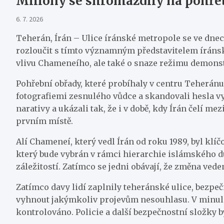
Miliony se shromáždily na pohře
6. 7. 2026
Teherán, Írán – Ulice íránské metropole se ve dnec
rozloučit s tímto významným představitelem íránsk
vlivu Chameneího, ale také o snaze režimu demonstr
Pohřební obřady, které probíhaly v centru Teheránu,
fotografiemi zesnulého vůdce a skandovali hesla vyj
narativy a ukázali tak, že i v době, kdy Írán čelí
prvním místě.
Alí Chameneí, který vedl Írán od roku 1989, byl klí
který bude vybrán v rámci hierarchie islámského du
záležitostí. Zatímco se jedni obávají, že změna veden
Zatímco davy lidí zaplnily teheránské ulice, bezpečn
vyhnout jakýmkoliv projevům nesouhlasu. V minulosti
kontrolováno. Policie a další bezpečnostní složky b