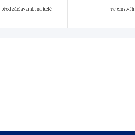
před záplavami, majitelé
Tajemství h