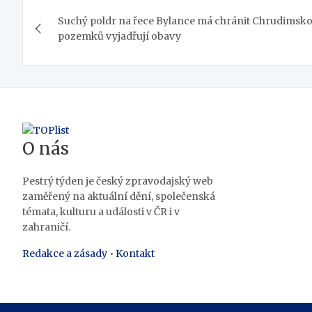
Navigace
Suchý poldr na řece Bylance má chránit Chrudimsko 
pro
pozemků vyjadřují obavy
příspěvek
O nás
Pestrý týden je český zpravodajský web
zaměřený na aktuální dění, společenská
témata, kulturu a události v ČR i v
zahraničí.
Redakce a zásady
•
Kontakt