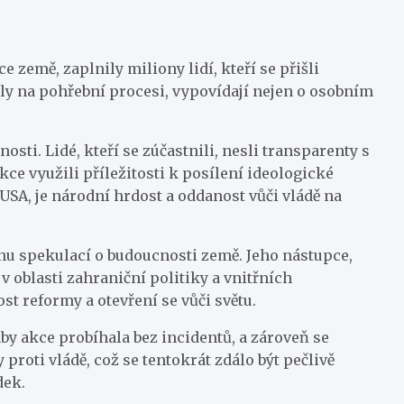
země, zaplnily miliony lidí, kteří se přišli
ly na pohřební procesi, vypovídají nejen o osobním
ti. Lidé, kteří se zúčastnili, nesli transparenty s
ce využili příležitosti k posílení ideologické
USA, je národní hrdost a oddanost vůči vládě na
vlnu spekulací o budoucnosti země. Jeho nástupce,
 oblasti zahraniční politiky a vnitřních
ost reformy a otevření se vůči světu.
 aby akce probíhala bez incidentů, a zároveň se
roti vládě, což se tentokrát zdálo být pečlivě
dek.