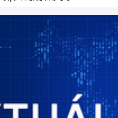
řební procesi vůdce Alího Chameneího