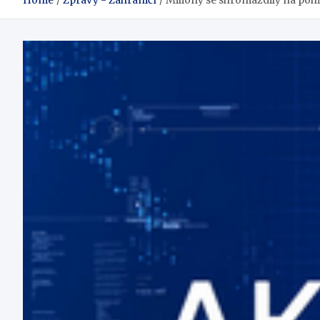
Home
Zprávy - Zahraničí
Miliony se shromáždily na poh