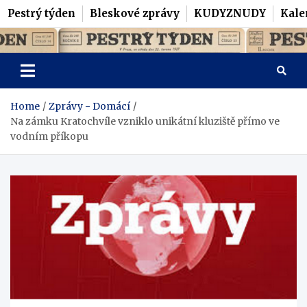
Pestrý týden
Bleskové zprávy
KUDYZNUDY
Kale
Skip
Pestrý Týden
to
content
Home
Zprávy - Domácí
Na zámku Kratochvíle vzniklo unikátní kluziště přímo ve
vodním příkopu