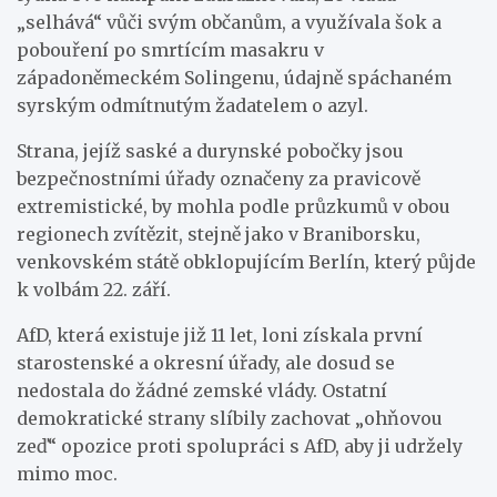
„selhává“ vůči svým občanům, a využívala šok a
pobouření po smrtícím masakru v
západoněmeckém Solingenu, údajně spáchaném
syrským odmítnutým žadatelem o azyl.
Strana, jejíž saské a durynské pobočky jsou
bezpečnostními úřady označeny za pravicově
extremistické, by mohla podle průzkumů v obou
regionech zvítězit, stejně jako v Braniborsku,
venkovském státě obklopujícím Berlín, který půjde
k volbám 22. září.
AfD, která existuje již 11 let, loni získala první
starostenské a okresní úřady, ale dosud se
nedostala do žádné zemské vlády. Ostatní
demokratické strany slíbily zachovat „ohňovou
zeď“ opozice proti spolupráci s AfD, aby ji udržely
mimo moc.