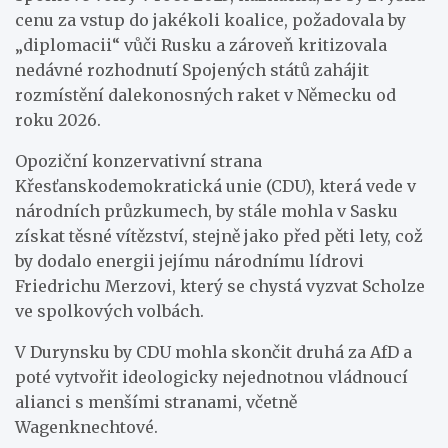
cenu za vstup do jakékoli koalice, požadovala by
„diplomacii“ vůči Rusku a zároveň kritizovala
nedávné rozhodnutí Spojených států zahájit
rozmístění dalekonosných raket v Německu od
roku 2026.
Opoziční konzervativní strana
Křesťanskodemokratická unie (CDU), která vede v
národních průzkumech, by stále mohla v Sasku
získat těsné vítězství, stejně jako před pěti lety, což
by dodalo energii jejímu národnímu lídrovi
Friedrichu Merzovi, který se chystá vyzvat Scholze
ve spolkových volbách.
V Durynsku by CDU mohla skončit druhá za AfD a
poté vytvořit ideologicky nejednotnou vládnoucí
alianci s menšími stranami, včetně
Wagenknechtové.