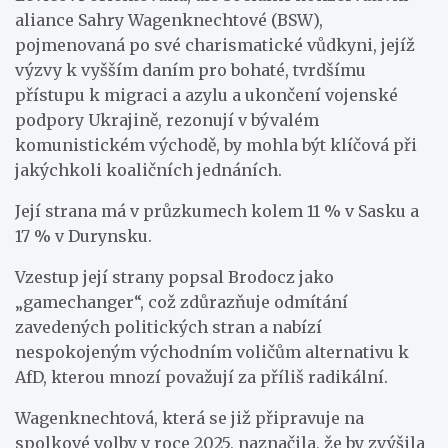
aliance Sahry Wagenknechtové (BSW),
pojmenovaná po své charismatické vůdkyni, jejíž
výzvy k vyšším daním pro bohaté, tvrdšímu
přístupu k migraci a azylu a ukončení vojenské
podpory Ukrajině, rezonují v bývalém
komunistickém východě, by mohla být klíčová při
jakýchkoli koaličních jednáních.
Její strana má v průzkumech kolem 11 % v Sasku a
17 % v Durynsku.
Vzestup její strany popsal Brodocz jako
„gamechanger“, což zdůrazňuje odmítání
zavedených politických stran a nabízí
nespokojeným východním voličům alternativu k
AfD, kterou mnozí považují za příliš radikální.
Wagenknechtová, která se již připravuje na
spolkové volby v roce 2025, naznačila, že by zvýšila