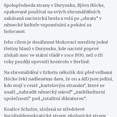
Spolupředseda strany v Durynsku, Björn Höcke,
opakovaně používal na svých shromážděních
zakázaná nacistická hesla a volá po „obratu“ v
německé kultuře vzpomínání a pokání za
holocaust.
Jeho cílem je dosáhnout blokovací menšiny jedné
třetiny hlasů v Durynsku, kde nacisté poprvé
získali moc ve státní vládě v roce 1930, než o tři
roky později upevnili kontrolu v Berlíně.
Na shromáždění v Erfurtu několik dní před volbami
Höcke řekl nadšenému davu, že on a AfD jsou jediní,
kdo stojí v cestě „kartelovým stranám“, které se
snaží „nahradit německý národ“ „multikulturní
společností“ pod „totalitní diktaturou“.
Koalice Scholze, složená ze středolevé
Sociálnědemokratické strany, ekologické strany