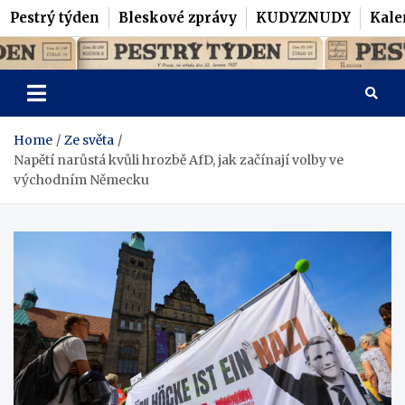
Pestrý týden
Bleskové zprávy
KUDYZNUDY
Kale
Skip
Pestrý Týden
to
content
Home
Ze světa
Napětí narůstá kvůli hrozbě AfD, jak začínají volby ve
východním Německu