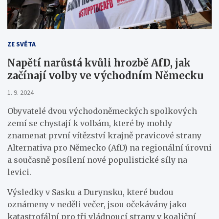
ZE SVĚTA
Napětí narůstá kvůli hrozbě AfD, jak
začínají volby ve východním Německu
1. 9. 2024
Obyvatelé dvou východoněmeckých spolkových
zemí se chystají k volbám, které by mohly
znamenat první vítězství krajně pravicové strany
Alternativa pro Německo (AfD) na regionální úrovni
a současně posílení nové populistické síly na
levici.
Výsledky v Sasku a Durynsku, které budou
oznámeny v neděli večer, jsou očekávány jako
katastrofální pro tři vládnoucí strany v koaliční