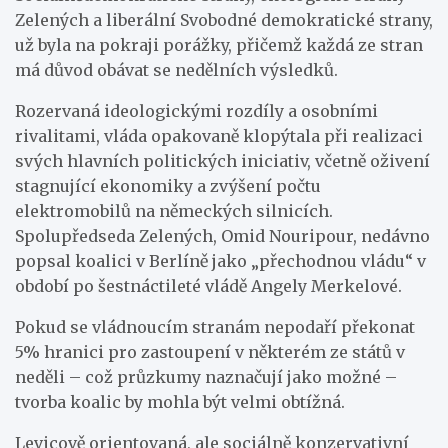
Zelených a liberální Svobodné demokratické strany,
už byla na pokraji porážky, přičemž každá ze stran
má důvod obávat se nedělních výsledků.
Rozervaná ideologickými rozdíly a osobními
rivalitami, vláda opakovaně klopýtala při realizaci
svých hlavních politických iniciativ, včetně oživení
stagnující ekonomiky a zvýšení počtu
elektromobilů na německých silnicích.
Spolupředseda Zelených, Omid Nouripour, nedávno
popsal koalici v Berlíně jako „přechodnou vládu“ v
období po šestnáctileté vládě Angely Merkelové.
Pokud se vládnoucím stranám nepodaří překonat
5% hranici pro zastoupení v některém ze států v
neděli – což průzkumy naznačují jako možné –
tvorba koalic by mohla být velmi obtížná.
Levicově orientovaná, ale sociálně konzervativní