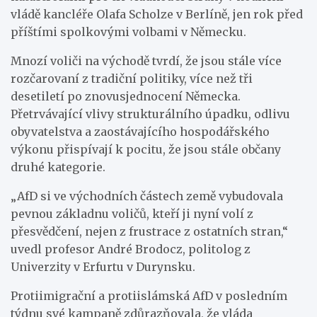
vládě kancléře Olafa Scholze v Berlíně, jen rok před
příštími spolkovými volbami v Německu.
Mnozí voliči na východě tvrdí, že jsou stále více
rozčarovaní z tradiční politiky, více než tři
desetiletí po znovusjednocení Německa.
Přetrvávající vlivy strukturálního úpadku, odlivu
obyvatelstva a zaostávajícího hospodářského
výkonu přispívají k pocitu, že jsou stále občany
druhé kategorie.
„AfD si ve východních částech země vybudovala
pevnou základnu voličů, kteří ji nyní volí z
přesvědčení, nejen z frustrace z ostatních stran,“
uvedl profesor André Brodocz, politolog z
Univerzity v Erfurtu v Durynsku.
Protiimigrační a protiislámská AfD v posledním
týdnu své kampaně zdůrazňovala, že vláda