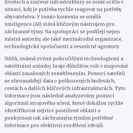
životech a zničené infrastruktury se země ocitla v
situaci, kdy je potřeba rychle reagovat na potřeby
obyvatelstva. V tomto kontextu se umělá
inteligence (AI) stává klíčovým nástrojem pro
záchranné týmy. Na spolupráci se podílejí nejen
místní autority, ale také mezinárodní organizace,
technologické společnosti a vesmírné agentury.
NASA, známá svými pokročilými technologiemi a
satelitními snímky, hraje důležitou roli v mapování
oblastí zasažených zemětřesením. Pomocí satelitů
se shromažďují data o poškozených budovách,
cestách a dalších klíčových infrastrukturách. Tyto
informace jsou následně analyzovány pomocí
algoritmů strojového učení, které dokážou rychle
identifikovat nejvíce postižené oblasti a
poskytnout tak záchranným týmům potřebné
informace pro efektivní rozdělení zdrojů.