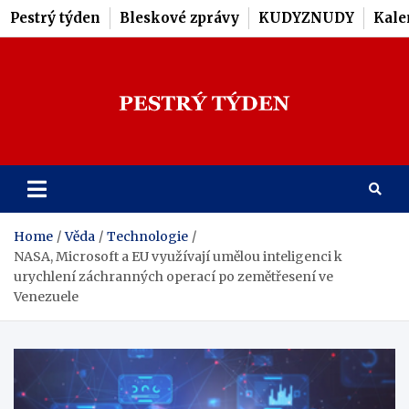
Pestrý týden
Bleskové zprávy
KUDYZNUDY
Kale
Skip
to
content
Pestrý Týden
Home
Věda
Technologie
NASA, Microsoft a EU využívají umělou inteligenci k
urychlení záchranných operací po zemětřesení ve
Venezuele