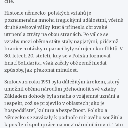
cíle.
Historie německo-polských vztahů je
poznamenána mnoha tragickými událostmi, včetně
druhé světové války, která přinesla obrovské
utrpení a ztráty na obou stranách. Po válce se
vztahy mezi oběma státy staly napjatými, přičemž
hranice a otázky reparací byly zdrojem konfliktů. V
80. letech 20. století, kdy se v Polsku formoval
hnutí Solidarita, však začaly obě země hledat
způsoby, jak překonat minulost.
Smlouva z roku 1991 byla důležitým krokem, který
umožnil oběma národům přehodnotit své vztahy.
Základem dohody byla snaha o vzájemné uznání a
respekt, což se projevilo v oblastech jako je
hospodářství, kultura a bezpečnost. Polsko a
Německo se zavázaly k podpoře mírového soužití a
k posílení spolupráce na mezinárodní úrovni. Tato