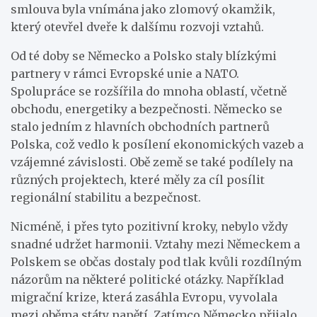
smlouva byla vnímána jako zlomový okamžik,
který otevřel dveře k dalšímu rozvoji vztahů.
Od té doby se Německo a Polsko staly blízkými
partnery v rámci Evropské unie a NATO.
Spolupráce se rozšířila do mnoha oblastí, včetně
obchodu, energetiky a bezpečnosti. Německo se
stalo jedním z hlavních obchodních partnerů
Polska, což vedlo k posílení ekonomických vazeb a
vzájemné závislosti. Obě země se také podílely na
různých projektech, které měly za cíl posílit
regionální stabilitu a bezpečnost.
Nicméně, i přes tyto pozitivní kroky, nebylo vždy
snadné udržet harmonii. Vztahy mezi Německem a
Polskem se občas dostaly pod tlak kvůli rozdílným
názorům na některé politické otázky. Například
migrační krize, která zasáhla Evropu, vyvolala
mezi oběma státy napětí. Zatímco Německo přijalo