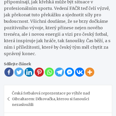
připomínají, jak křehká může být situace v
profesionálním sportu. Vedení FAČR teď čelí výzvě,
jak překonat tuto překážku a sjednotit síly pro
budoucnost. Všichni doufáme, že se brzy dočkáme
pozitivního vývoje, který přinese nejen nového
trenéra, ale i novou energii a vizi pro český fotbal,
která inspiruje jak hráče, tak fanoušky. Čas běží, a s
ním i příležitosti, které by český tým měl chytit za
správný konec.
Sdílejte článek
Navigace
Česká fotbalová reprezentace po výhře nad
pro
Gibraltarem: Děkovačka, kterou si fanoušci
příspěvek
nezasloužili