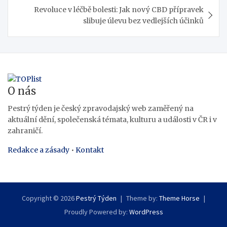
Revoluce v léčbě bolesti: Jak nový CBD přípravek
slibuje úlevu bez vedlejších účinků
O nás
Pestrý týden je český zpravodajský web zaměřený na
aktuální dění, společenská témata, kulturu a události v ČR i v
zahraničí.
Redakce a zásady
•
Kontakt
Copyright © 2026
Pestrý Týden
Theme by:
Theme Horse
Proudly Powered by:
WordPress