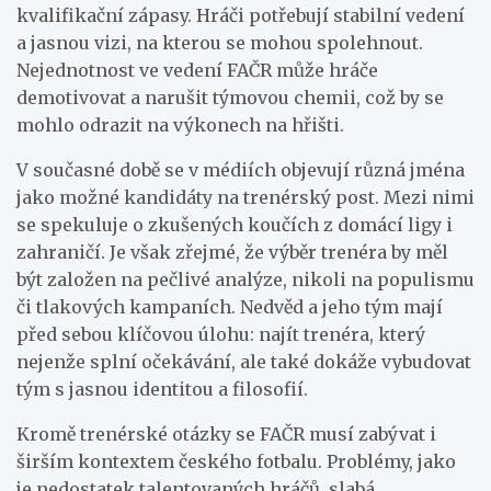
kvalifikační zápasy. Hráči potřebují stabilní vedení
a jasnou vizi, na kterou se mohou spolehnout.
Nejednotnost ve vedení FAČR může hráče
demotivovat a narušit týmovou chemii, což by se
mohlo odrazit na výkonech na hřišti.
V současné době se v médiích objevují různá jména
jako možné kandidáty na trenérský post. Mezi nimi
se spekuluje o zkušených koučích z domácí ligy i
zahraničí. Je však zřejmé, že výběr trenéra by měl
být založen na pečlivé analýze, nikoli na populismu
či tlakových kampaních. Nedvěd a jeho tým mají
před sebou klíčovou úlohu: najít trenéra, který
nejenže splní očekávání, ale také dokáže vybudovat
tým s jasnou identitou a filosofií.
Kromě trenérské otázky se FAČR musí zabývat i
širším kontextem českého fotbalu. Problémy, jako
je nedostatek talentovaných hráčů, slabá