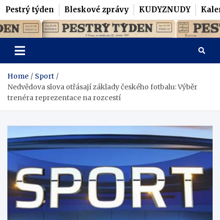
Pestrý týden
Bleskové zprávy
KUDYZNUDY
Kale
Skip
Pestrý Týden
to
content
Home
Sport
Nedvědova slova otřásají základy českého fotbalu: Výběr
trenéra reprezentace na rozcestí