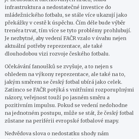
infrastruktura a nedostatečné investice do
mládežnického fotbalu, se stále více ukazují jako
překážky v cestě k úspěchu. Čím déle bude výběr
trenéra trvat, tím více se tyto problémy prohlubují.
Je nezbytné, aby vedení FAČR vzalo v úvahu nejen
aktuální potřeby reprezentace, ale také
dlouhodobou vizi rozvoje českého fotbalu.
Očekávání fanoušků se zvyšuje, a to nejen s
ohledem na výkony reprezentace, ale také na to,
jakým směrem se český fotbal ubírá jako celek.
Zatímco se FAČR potýká s vnitřními rozporuplnými
názory, veřejnost touží po jasném směru a
pozitivním impulsu. Pokud se vedení nedohodne
na jednotném postupu, může se stát, že český fotbal
zůstane na periférii evropské fotbalové mapy.
Nedvědova slova o nedostatku shody nám