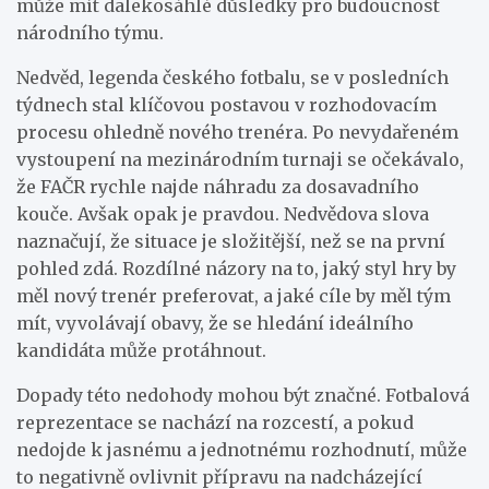
může mít dalekosáhlé důsledky pro budoucnost
národního týmu.
Nedvěd, legenda českého fotbalu, se v posledních
týdnech stal klíčovou postavou v rozhodovacím
procesu ohledně nového trenéra. Po nevydařeném
vystoupení na mezinárodním turnaji se očekávalo,
že FAČR rychle najde náhradu za dosavadního
kouče. Avšak opak je pravdou. Nedvědova slova
naznačují, že situace je složitější, než se na první
pohled zdá. Rozdílné názory na to, jaký styl hry by
měl nový trenér preferovat, a jaké cíle by měl tým
mít, vyvolávají obavy, že se hledání ideálního
kandidáta může protáhnout.
Dopady této nedohody mohou být značné. Fotbalová
reprezentace se nachází na rozcestí, a pokud
nedojde k jasnému a jednotnému rozhodnutí, může
to negativně ovlivnit přípravu na nadcházející