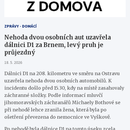
ZPRÁVY - DOMÁCÍ
Nehoda dvou osobních aut uzavřela
dálnici D1 za Brnem, levý pruh je
průjezdný
18. 5. 2026
Dálnici D1 na 208. kilometru ve směru na Ostravu
uzavřela nehoda dvou osobních automobilů. K
incidentu došlo před 15.30, kdy na místě zasahovaly
záchranné složky. Podle informací mluvčí
jihomoravských záchranářů Michaely Bothové se
při nehodě lehce zranila žena, která byla po
ošetření převezena do nemocnice ve Vyškově.
Po nehodě byla dálnice D1 na tomto úseku zcela