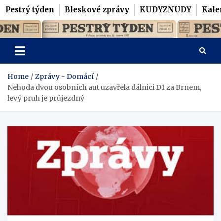
Pestrý týden
Bleskové zprávy
KUDYZNUDY
Kale
Skip
Pestrý Týden
to
content
Home
Zprávy - Domácí
Nehoda dvou osobních aut uzavřela dálnici D1 za Brnem,
levý pruh je průjezdný