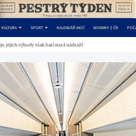
KULTURA
SPORT
KALENDÁŘ AKCÍ
NOVINKY Z ČR
POČ
e, jejich výhody však hatí stará nádraží