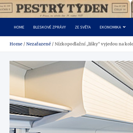
Skip
to
Pestrý Týden
content
HOME
BLESKOVÉ ZPRÁVY
ZE SVĚTA
EKONOMIKA
Home
Nezařazené
Nízkopodlažní „lišky“ vyjedou na kolej