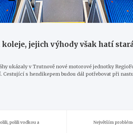
koleje, jejich výhody však hatí star
ráhy ukázaly v Trutnově nové motorové jednotky RegioFo
. Cestující s hendikepem budou dál potřebovat při nas
li, polili vodkou a
Největším probléme