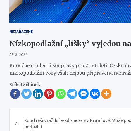
NEZAŘAZENÉ
Nízkopodlažní „lišky“ vyjedou na 
28. 8. 2024
Konečně moderní soupravy pro 21. století. České d
nízkopodlažní vozy však nejsou připravená nádraží
Sdílejte článek
Navigace
Soud řeší vraždu bezdomovce v Krumlově. Muže posoli
pro
podpálili