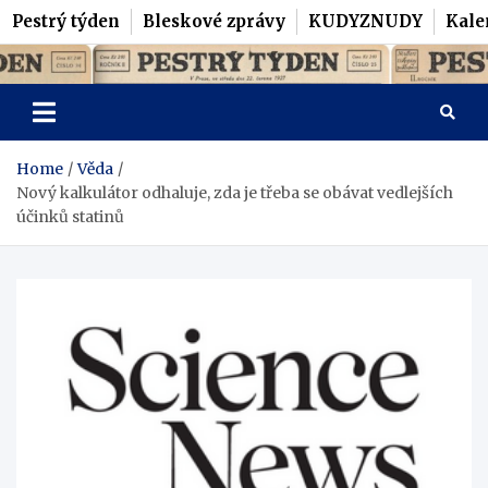
Pestrý týden
Bleskové zprávy
KUDYZNUDY
Kale
Skip
Pestrý Týden
to
content
Home
Věda
Nový kalkulátor odhaluje, zda je třeba se obávat vedlejších
účinků statinů