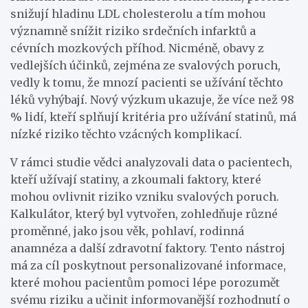
snižují hladinu LDL cholesterolu a tím mohou
významně snížit riziko srdečních infarktů a
cévních mozkových příhod. Nicméně, obavy z
vedlejších účinků, zejména ze svalových poruch,
vedly k tomu, že mnozí pacienti se užívání těchto
léků vyhýbají. Nový výzkum ukazuje, že více než 98
% lidí, kteří splňují kritéria pro užívání statinů, má
nízké riziko těchto vzácných komplikací.
V rámci studie vědci analyzovali data o pacientech,
kteří užívají statiny, a zkoumali faktory, které
mohou ovlivnit riziko vzniku svalových poruch.
Kalkulátor, který byl vytvořen, zohledňuje různé
proměnné, jako jsou věk, pohlaví, rodinná
anamnéza a další zdravotní faktory. Tento nástroj
má za cíl poskytnout personalizované informace,
které mohou pacientům pomoci lépe porozumět
svému riziku a učinit informovanější rozhodnutí o