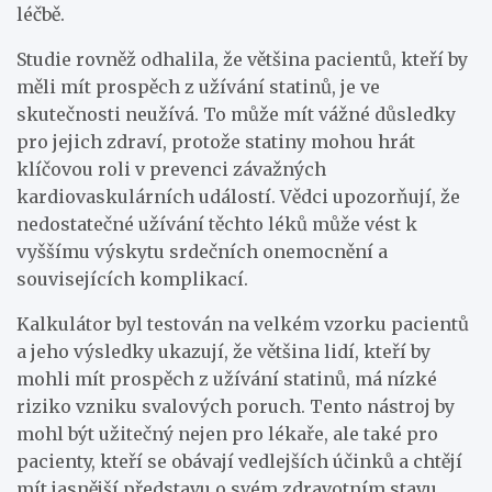
léčbě.
Studie rovněž odhalila, že většina pacientů, kteří by
měli mít prospěch z užívání statinů, je ve
skutečnosti neužívá. To může mít vážné důsledky
pro jejich zdraví, protože statiny mohou hrát
klíčovou roli v prevenci závažných
kardiovaskulárních událostí. Vědci upozorňují, že
nedostatečné užívání těchto léků může vést k
vyššímu výskytu srdečních onemocnění a
souvisejících komplikací.
Kalkulátor byl testován na velkém vzorku pacientů
a jeho výsledky ukazují, že většina lidí, kteří by
mohli mít prospěch z užívání statinů, má nízké
riziko vzniku svalových poruch. Tento nástroj by
mohl být užitečný nejen pro lékaře, ale také pro
pacienty, kteří se obávají vedlejších účinků a chtějí
mít jasnější představu o svém zdravotním stavu.