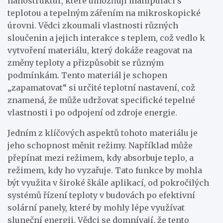
nanostruktur, které umožňují manipulaci s
teplotou a tepelným zářením na mikroskopické
úrovni. Vědci zkoumali vlastnosti různých
sloučenin a jejich interakce s teplem, což vedlo k
vytvoření materiálu, který dokáže reagovat na
změny teploty a přizpůsobit se různým
podmínkám. Tento materiál je schopen
„zapamatovat“ si určité teplotní nastavení, což
znamená, že může udržovat specifické tepelné
vlastnosti i po odpojení od zdroje energie.
Jedním z klíčových aspektů tohoto materiálu je
jeho schopnost měnit režimy. Například může
přepínat mezi režimem, kdy absorbuje teplo, a
režimem, kdy ho vyzařuje. Tato funkce by mohla
být využita v široké škále aplikací, od pokročilých
systémů řízení teploty v budovách po efektivní
solární panely, které by mohly lépe využívat
sluneční energii. Vědci se domnívají, že tento