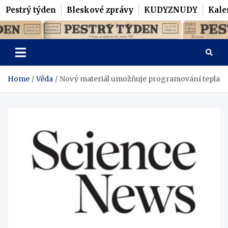
Pestrý týden
Bleskové zprávy
KUDYZNUDY
Kale
Skip
Pestrý Týden
to
content
Home
Věda
Nový materiál umožňuje programování tepla