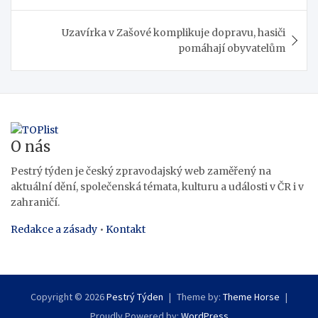
příspěvek
Uzavírka v Zašové komplikuje dopravu, hasiči
pomáhají obyvatelům
O nás
Pestrý týden je český zpravodajský web zaměřený na
aktuální dění, společenská témata, kulturu a události v ČR i v
zahraničí.
Redakce a zásady
•
Kontakt
Copyright © 2026
Pestrý Týden
Theme by:
Theme Horse
Proudly Powered by:
WordPress