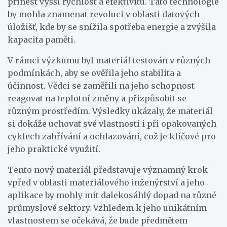
přinést vyšší rychlost a efektivitu. Tato technologie
by mohla znamenat revoluci v oblasti datových
úložišť, kde by se snížila spotřeba energie a zvýšila
kapacita paměti.
V rámci výzkumu byl materiál testován v různých
podmínkách, aby se ověřila jeho stabilita a
účinnost. Vědci se zaměřili na jeho schopnost
reagovat na teplotní změny a přizpůsobit se
různým prostředím. Výsledky ukázaly, že materiál
si dokáže uchovat své vlastnosti i při opakovaných
cyklech zahřívání a ochlazování, což je klíčové pro
jeho praktické využití.
Tento nový materiál představuje významný krok
vpřed v oblasti materiálového inženýrství a jeho
aplikace by mohly mít dalekosáhlý dopad na různé
průmyslové sektory. Vzhledem k jeho unikátním
vlastnostem se očekává, že bude předmětem