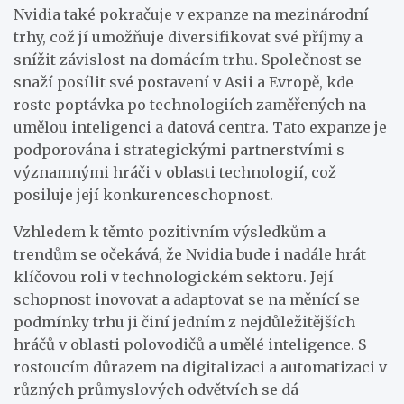
Nvidia také pokračuje v expanze na mezinárodní
trhy, což jí umožňuje diversifikovat své příjmy a
snížit závislost na domácím trhu. Společnost se
snaží posílit své postavení v Asii a Evropě, kde
roste poptávka po technologiích zaměřených na
umělou inteligenci a datová centra. Tato expanze je
podporována i strategickými partnerstvími s
významnými hráči v oblasti technologií, což
posiluje její konkurenceschopnost.
Vzhledem k těmto pozitivním výsledkům a
trendům se očekává, že Nvidia bude i nadále hrát
klíčovou roli v technologickém sektoru. Její
schopnost inovovat a adaptovat se na měnící se
podmínky trhu ji činí jedním z nejdůležitějších
hráčů v oblasti polovodičů a umělé inteligence. S
rostoucím důrazem na digitalizaci a automatizaci v
různých průmyslových odvětvích se dá