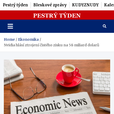
Pestrý týden
Bleskové zprávy
KUDYZNUDY
Kale
Skip
Pestrý Týden
to
content
Home
Ekonomika
Nvidia hlásí ztrojení čistého zisku na 58 miliard dolarů