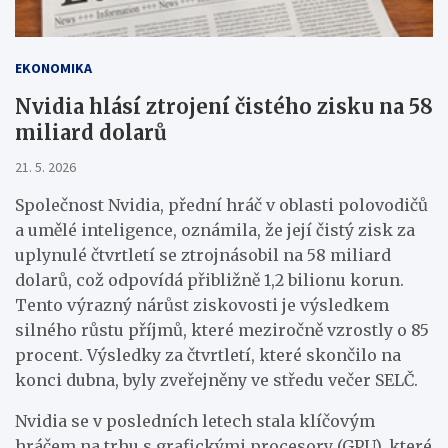
EKONOMIKA
Nvidia hlásí ztrojení čistého zisku na 58
miliard dolarů
21. 5. 2026
Společnost Nvidia, přední hráč v oblasti polovodičů
a umělé inteligence, oznámila, že její čistý zisk za
uplynulé čtvrtletí se ztrojnásobil na 58 miliard
dolarů, což odpovídá přibližně 1,2 bilionu korun.
Tento výrazný nárůst ziskovosti je výsledkem
silného růstu příjmů, které meziročně vzrostly o 85
procent. Výsledky za čtvrtletí, které skončilo na
konci dubna, byly zveřejněny ve středu večer SELČ.
Nvidia se v posledních letech stala klíčovým
hráčem na trhu s grafickými procesory (GPU), které