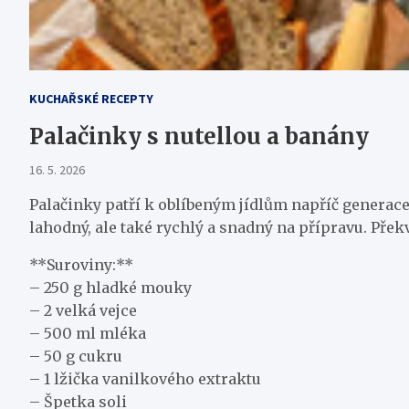
KUCHAŘSKÉ RECEPTY
Palačinky s nutellou a banány
16. 5. 2026
Palačinky patří k oblíbeným jídlům napříč generace
lahodný, ale také rychlý a snadný na přípravu. Přek
**Suroviny:**
– 250 g hladké mouky
– 2 velká vejce
– 500 ml mléka
– 50 g cukru
– 1 lžička vanilkového extraktu
– Špetka soli