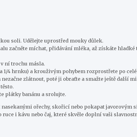
kou soli. Udělejte uprostřed mouky důlek.
malu začněte míchat, přidávání mléka, až získáte hladké 
 v ní trochu másla.
cca 1/4 hrnku) a krouživým pohybem rozprostřete po celé
nezačne zlátnout, poté ji obraťte a smažte ještě další m
těsto.
te plátky banánu a srolujte.
nasekanými ořechy, skořicí nebo pokapat javorovým siru
uce i kávu nebo čaj, které skvěle doplní vaši slavnostn