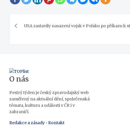
Navigace
USA zastavily nasazení vojsk v Polsku po příkazu k 
pro
příspěvek
O nás
Pestrý týden je český zpravodajský web
zaměřený na aktuální dění, společenská
témata, kulturu a události v ČR i v
zahraničí.
Redakce a zásady
•
Kontakt