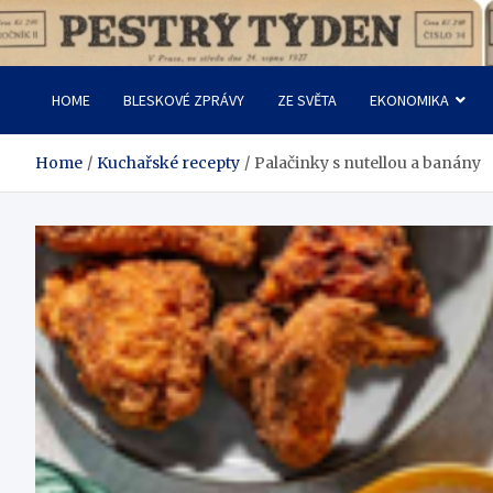
Skip
to
Pestrý Týden
content
HOME
BLESKOVÉ ZPRÁVY
ZE SVĚTA
EKONOMIKA
Home
Kuchařské recepty
Palačinky s nutellou a banány