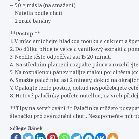
– 50 g másla (na smažení)
– Nutella podle chuti
– 2 zralé banány
**Postup:**
1. V míse smíchejte hladkou mouku s cukrem a špet
2. Do důlku přidejte vejce a vanilkový extrakt a po
3. Nechte těsto odpočívat asi 15-20 minut.
4. Na středním plameni rozpalte pánev a rozehřejte
5. Na rozpálenou pánev nalijte malou porci těsta (
6. Smažte palačinku asi 2 minuty, dokud na okrajích 
7. Opakujte tento postup, dokud nespotřebujete celé 
8. Hotové palačinky potřete nutellou, na vrch přidej
**Tipy na servírování:** Palačinky můžete posypat 
šlehačku pro zvýraznění chuti. Nezapomeňte mít po r
Sdílejte článek