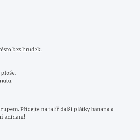
těsto bez hrudek.
 ploše.
inutu.
pem. Přidejte na talíř další plátky banana a
í snídani!