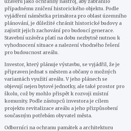
uzávěru jako ochranný nástroj, aby zabránilo
případnému zničení historického objektu. Podle
vyjádření náměstka primátora pro oblast územního
plánování, je důležité chránit historické budovy a
zajistit jejich zachování pro budoucí generace.
Stavební uzávěra platí na dobu nezbytně nutnou k
vyhodnocení situace a nalezení vhodného řešení
pro budoucnost areálu.
Investor, který plánuje výstavbu, se vyjádřil, že je
připraven jednat s městem a občany o možných
variantách využití areálu. V jeho plánech se
objevují nejen bytové jednotky, ale také prostor pro
školu, což by mohlo přispět k rozvoji místní
komunity. Podle zástupců investora je cílem
projektu revitalizace areálu a jeho přizpůsobení
současným potřebám obyvatel města.
Odborníci na ochranu památek a architekturu