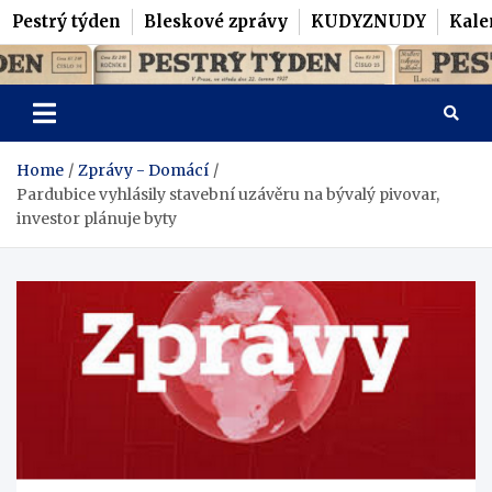
Pestrý týden
Bleskové zprávy
KUDYZNUDY
Kale
Skip
Pestrý Týden
to
content
Home
Zprávy - Domácí
Pardubice vyhlásily stavební uzávěru na bývalý pivovar,
investor plánuje byty