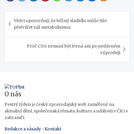
Navigace
Vědci upozorňují, že běžný sladidlo může tiše
pro
přetvářet váš metabolismus
příspěvek
Proč CSG nemusí být levná ani po nedávném
výprodeji
O nás
Pestrý týden je český zpravodajský web zaměřený na
aktuální dění, společenská témata, kulturu a události v ČR i v
zahraničí.
Redakce a zásady
•
Kontakt