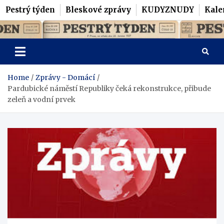
Pestrý týden
Bleskové zprávy
KUDYZNUDY
Kale
Skip
Pestrý Týden
to
content
Home
Zprávy - Domácí
Pardubické náměstí Republiky čeká rekonstrukce, přibude
zeleň a vodní prvek