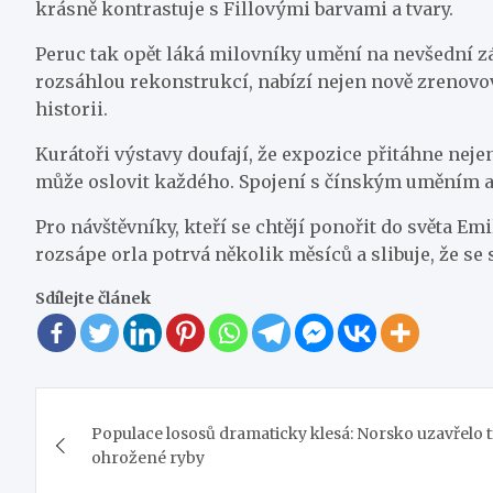
krásně kontrastuje s Fillovými barvami a tvary.
Peruc tak opět láká milovníky umění na nevšední záž
rozsáhlou rekonstrukcí, nabízí nejen nově zrenovov
historii.
Kurátoři výstavy doufají, že expozice přitáhne nejen
může oslovit každého. Spojení s čínským uměním a 
Pro návštěvníky, kteří se chtějí ponořit do světa Em
rozsápe orla potrvá několik měsíců a slibuje, že se
Sdílejte článek
Navigace
Populace lososů dramaticky klesá: Norsko uzavřelo tři
pro
ohrožené ryby