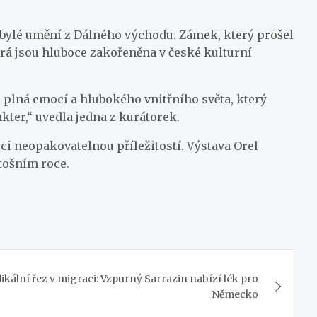
robylé umění z Dálného východu. Zámek, který prošel
erá jsou hluboce zakořeněna v české kulturní
ou plná emocí a hlubokého vnitřního světa, který
ter,“ uvedla jedna z kurátorek.
ruci neopakovatelnou příležitostí. Výstava Orel
etošním roce.
ikální řez v migraci: Vzpurný Sarrazin nabízí lék pro
Německo