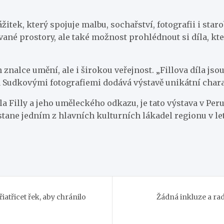
itek, který spojuje malbu, sochařství, fotografii i sta
ané prostory, ale také možnost prohlédnout si díla, kt
 znalce umění, ale i širokou veřejnost. „Fillova díla js
Sudkovými fotografiemi dodává výstavě unikátní charak
ila Filly a jeho uměleckého odkazu, je tato výstava v Pe
 stane jedním z hlavních kulturních lákadel regionu v l
atřicet řek, aby chránilo
Žádná inkluze a rad