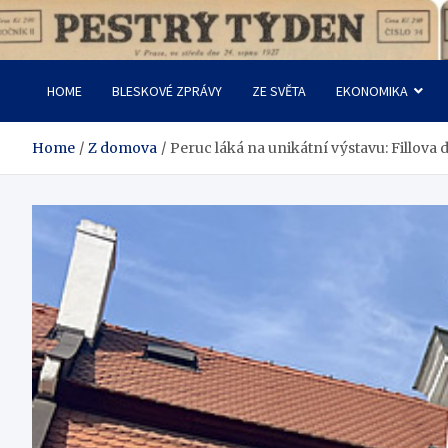
Skip
to
Pestrý Týden
content
HOME
BLESKOVÉ ZPRÁVY
ZE SVĚTA
EKONOMIKA
Home
Z domova
Peruc láká na unikátní výstavu: Fillova 