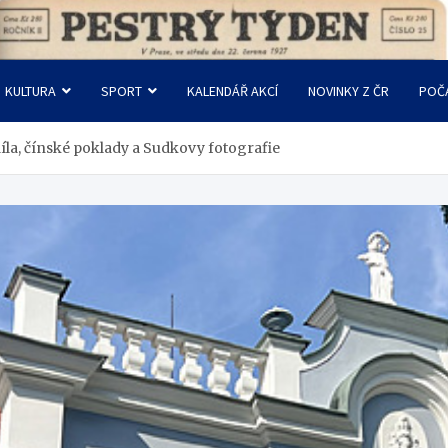
KULTURA
SPORT
KALENDÁŘ AKCÍ
NOVINKY Z ČR
POČ
díla, čínské poklady a Sudkovy fotografie