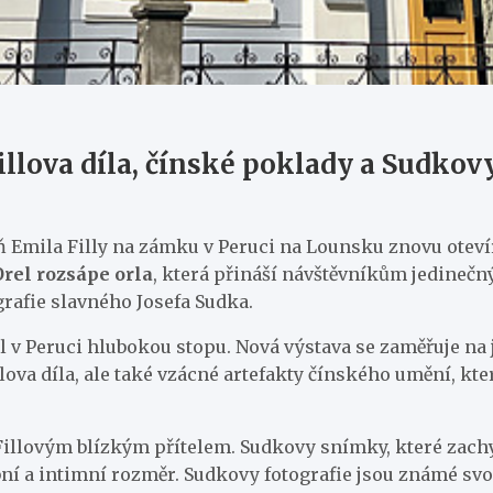
illova díla, čínské poklady a Sudkovy
Emila Filly na zámku v Peruci na Lounsku znovu otevír
Orel rozsápe orla
, která přináší návštěvníkům jedinečný
rafie slavného Josefa Sudka.
l v Peruci hlubokou stopu. Nová výstava se zaměřuje na 
ova díla, ale také vzácné artefakty čínského umění, kte
 Fillovým blízkým přítelem. Sudkovy snímky, které zachy
obní a intimní rozměr. Sudkovy fotografie jsou známé svo