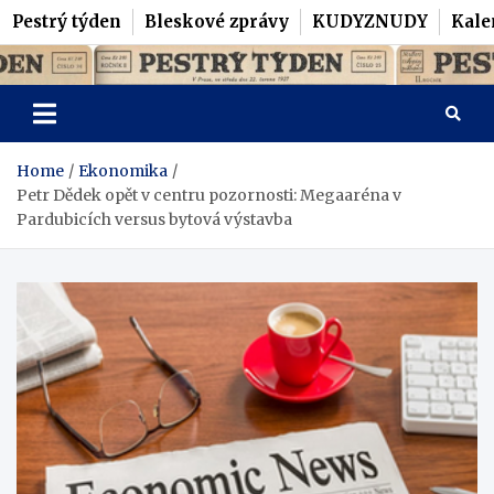
Pestrý týden
Bleskové zprávy
KUDYZNUDY
Kale
Skip
Pestrý Týden
to
content
Home
Ekonomika
Petr Dědek opět v centru pozornosti: Megaaréna v
Pardubicích versus bytová výstavba