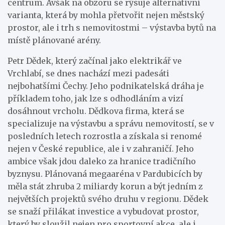
centrum. Avšak na obzoru se rýsuje alternativní
varianta, která by mohla přetvořit nejen městský
prostor, ale i trh s nemovitostmi – výstavba bytů na
místě plánované arény.
Petr Dědek, který začínal jako elektrikář ve
Vrchlabí, se dnes nachází mezi padesáti
nejbohatšími Čechy. Jeho podnikatelská dráha je
příkladem toho, jak lze s odhodláním a vizí
dosáhnout vrcholu. Dědkova firma, která se
specializuje na výstavbu a správu nemovitostí, se v
posledních letech rozrostla a získala si renomé
nejen v České republice, ale i v zahraničí. Jeho
ambice však jdou daleko za hranice tradičního
byznysu. Plánovaná megaaréna v Pardubicích by
měla stát zhruba 2 miliardy korun a být jedním z
největších projektů svého druhu v regionu. Dědek
se snaží přilákat investice a vybudovat prostor,
který by sloužil nejen pro sportovní akce, ale i