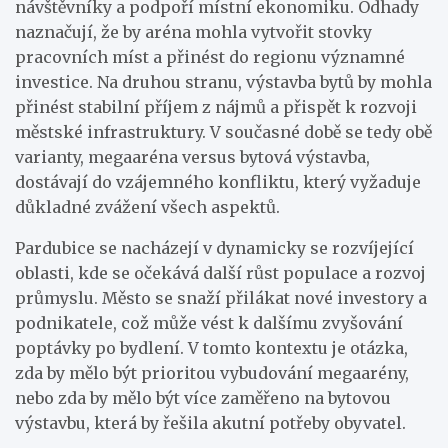
návštěvníky a podpoří místní ekonomiku. Odhady
naznačují, že by aréna mohla vytvořit stovky
pracovních míst a přinést do regionu významné
investice. Na druhou stranu, výstavba bytů by mohla
přinést stabilní příjem z nájmů a přispět k rozvoji
městské infrastruktury. V současné době se tedy obě
varianty, megaaréna versus bytová výstavba,
dostávají do vzájemného konfliktu, který vyžaduje
důkladné zvážení všech aspektů.
Pardubice se nacházejí v dynamicky se rozvíjející
oblasti, kde se očekává další růst populace a rozvoj
průmyslu. Město se snaží přilákat nové investory a
podnikatele, což může vést k dalšímu zvyšování
poptávky po bydlení. V tomto kontextu je otázka,
zda by mělo být prioritou vybudování megaarény,
nebo zda by mělo být více zaměřeno na bytovou
výstavbu, která by řešila akutní potřeby obyvatel.