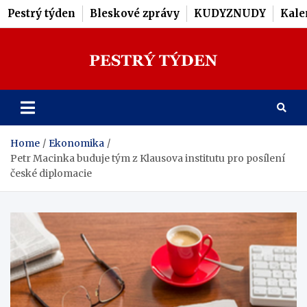
Pestrý týden
Bleskové zprávy
KUDYZNUDY
Kale
Skip
to
content
Pestrý Týden
Home
Ekonomika
Petr Macinka buduje tým z Klausova institutu pro posílení
české diplomacie