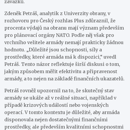
závazků.
Zdeněk Petráš, analytik z Univerzity obrany, v
rozhovoru pro Český rozhlas Plus zdůraznil, že
procenta výdajů na obranu mají význam především
pro plánovací orgány NATO. Podle něj však pro
vrchního velitele armády nemají prakticky žádnou
hodnotu. „Důležité jsou schopnosti, síly a
prostředky, které armáda má k dispozici,“ uvedl
Petráš. Tento názor reflektuje širší diskusi o tom,
jakým způsobem měřit efektivitu a připravenost
armády, a to nejen na základě finančních ukazatelů.
Petráš rovněž upozornil na to, že skutečný stav
armády se ukáže až v reálné situaci, například v
případě krizových událostí nebo vojenských
operací. V tomto kontextu je důležité, aby armáda
disponovala nejen dostatečnými finančními
prostředky, ale především kvalitními schopnostmi