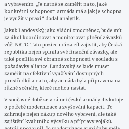
a vybavením. „Je nutné se zaměřit na to, jaké
konkrétní schopnosti armáda má a jak je schopna
je využít v praxi,“ dodal analytik.
Jakub Landovský, jako vládní zmocněnec, bude mít
za úkol koordinovat a monitorovat plnění závazků
vůči NATO. Tato pozice má za cíl zajistit, aby Česká
republika nejen splnila své finanční závazky, ale
také posílila své obranné schopnosti v souladu s
požadavky aliance. Landovský se bude muset
zaměřit na efektivní využívání dostupných
prostředků a na to, aby armáda byla připravena na
různé scénáře, které mohou nastat.
V současné době se v rámci české armády diskutuje
o potřebě modernizace a zvyšování kapacit. To
zahrnuje nejen nákup nového vybavení, ale také
zajištění kvalitního výcviku a přípravy vojáků.
Petráš upozornil, že modernizace armády by měla