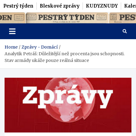
Pestrý týden
Bleskové zprávy
KUDYZNUDY
Kale
Skip
Pestrý Týden
to
content
Home
Zprávy - Domácí
Analytik Petráš: Důležitější než procenta jsou schopnosti.
Stav armády ukáže pouze reálná situace