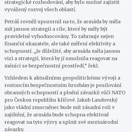
strategické rozhodování, aby bylo možné zajistit
vyvážený rozvoj všech oblastí.
Petráš rovněž upozornil na to, že armáda by měla
mít jasnou strategii a cíle, které by měly být
pravidelně vyhodnocovány. To zahrnuje nejen
finanční ukazatele, ale také měření efektivity a
schopností. „Je důležité, aby armáda měla jasnou
vizi a strategii, která by jí umožnila reagovat na
měnící se bezpečnostní prostředí,“ řekl.
Vzhledem k aktuálnímu geopolitickému vývoji a
rostoucím bezpečnostním hrozbám je posilování
obranných schopností a plnění závazků vůči NATO
pro Českou republiku klíčové. Jakub Landovský
jako vládní zmocněnec bude mít zásadní roli v
zajištění, že armáda bude schopna efektivně
reagovat na tyto výzvy a splnit své mezinárodní
závazky.