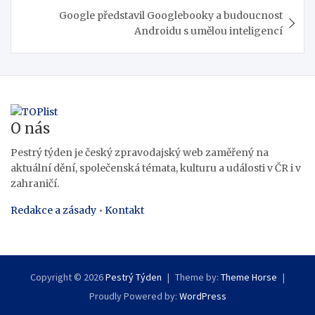
Google představil Googlebooky a budoucnost
Androidu s umělou inteligencí
O nás
Pestrý týden je český zpravodajský web zaměřený na
aktuální dění, společenská témata, kulturu a události v ČR i v
zahraničí.
Redakce a zásady
•
Kontakt
Copyright © 2026
Pestrý Týden
Theme by:
Theme Horse
Proudly Powered by:
WordPress