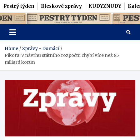
Pestrý týden
Bleskové zprávy
KUDYZNUDY
Kale
Skip
Pestrý Týden
to
content
Home
Zprávy - Domácí
Pikora: V návrhu státního rozpočtu chybí více než 85
miliard korun