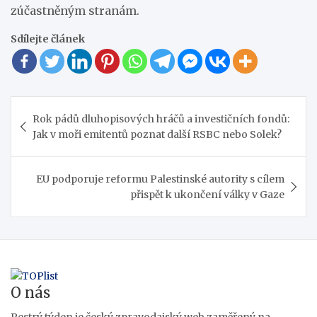
zúčastněným stranám.
Sdílejte článek
Navigace
Rok pádů dluhopisových hráčů a investičních fondů:
pro
Jak v moři emitentů poznat další RSBC nebo Solek?
příspěvek
EU podporuje reformu Palestinské autority s cílem
přispět k ukončení války v Gaze
O nás
Pestrý týden je český zpravodajský web zaměřený na