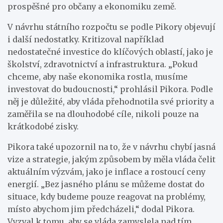
prospěšné pro občany a ekonomiku země.
V návrhu státního rozpočtu se podle Pikory objevují
i další nedostatky. Kritizoval například
nedostatečné investice do klíčových oblastí, jako je
školství, zdravotnictví a infrastruktura. „Pokud
chceme, aby naše ekonomika rostla, musíme
investovat do budoucnosti,“ prohlásil Pikora. Podle
něj je důležité, aby vláda přehodnotila své priority a
zaměřila se na dlouhodobé cíle, nikoli pouze na
krátkodobé zisky.
Pikora také upozornil na to, že v návrhu chybí jasná
vize a strategie, jakým způsobem by měla vláda čelit
aktuálním výzvám, jako je inflace a rostoucí ceny
energií. „Bez jasného plánu se můžeme dostat do
situace, kdy budeme pouze reagovat na problémy,
místo abychom jim předcházeli,“ dodal Pikora.
Vyzval k tomu, aby se vláda zamyslela nad tím,