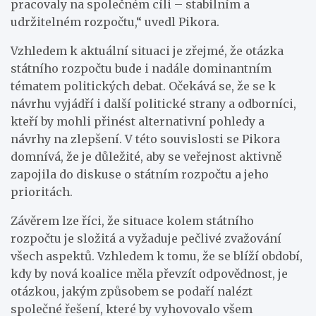
pracovaly na společném cíli – stabilním a
udržitelném rozpočtu,“ uvedl Pikora.
Vzhledem k aktuální situaci je zřejmé, že otázka
státního rozpočtu bude i nadále dominantním
tématem politických debat. Očekává se, že se k
návrhu vyjádří i další politické strany a odborníci,
kteří by mohli přinést alternativní pohledy a
návrhy na zlepšení. V této souvislosti se Pikora
domnívá, že je důležité, aby se veřejnost aktivně
zapojila do diskuse o státním rozpočtu a jeho
prioritách.
Závěrem lze říci, že situace kolem státního
rozpočtu je složitá a vyžaduje pečlivé zvažování
všech aspektů. Vzhledem k tomu, že se blíží období,
kdy by nová koalice měla převzít odpovědnost, je
otázkou, jakým způsobem se podaří nalézt
společné řešení, které by vyhovovalo všem