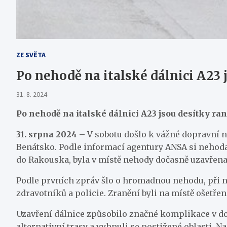
ZE SVĚTA
Po nehodě na italské dálnici A23 
31. 8. 2024
Po nehodě na italské dálnici A23 jsou desítky ra
31. srpna 2024
– V sobotu došlo k vážné dopravní 
Benátsko. Podle informací agentury ANSA si nehoda 
do Rakouska, byla v místě nehody dočasně uzavřena
Podle prvních zpráv šlo o hromadnou nehodu, při ní
zdravotníků a policie. Zranění byli na místě ošetř
Uzavření dálnice způsobilo značné komplikace v dopr
alternativní trasy a vyhnuli se postižené oblasti. Na