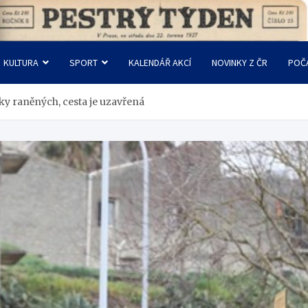
KULTURA
SPORT
KALENDÁŘ AKCÍ
NOVINKY Z ČR
POČ
tky raněných, cesta je uzavřená