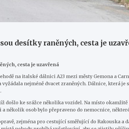
jsou desítky raněných, cesta je uzav
něných, cesta je uzavřená
nehodě na italské dálnici A23 mezi městy Gemona a Car
vyžádala nejméně dvacet zraněných. Dálnice, která je s
.
ž došlo ke srážce několika vozidel. Na místo okamžitě 
eni a několik osob bylo přepraveno do nemocnice, někter
avě, zejména pro cestující směřující do Rakouska a dál 
 místě nehody probíhá vyšetřování, aby se zjistily příčin