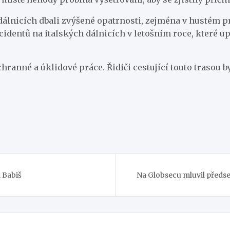
na dálnicích dbali zvýšené opatrnosti, zejména v husté
cidentů na italských dálnicích v letošním roce, které 
ranné a úklidové práce. Řidiči cestující touto trasou 
l Babiš
Na Globsecu mluvil předse