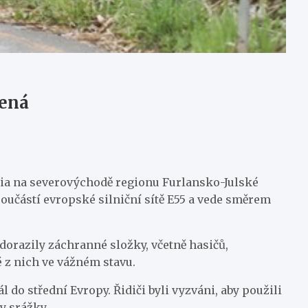
řená
nia na severovýchodě regionu Furlansko-Julské
oučástí evropské silniční sítě E55 a vede směrem
dorazily záchranné složky, včetně hasičů,
é z nich ve vážném stavu.
do střední Evropy. Řidiči byli vyzváni, aby použili
y srážky.