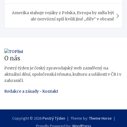
příspěvek
Amerika stahuje vojáky z Polska, Evropa by měla být
ale nervózní spíš kvůli jiné „díře“ v obraně
O nás
Pestrý týden je český zpravodajský web zaměřený na
aktuální dění, společenská témata, kulturu a události v ČR i v
zahraničí.
Redakce a zásady
•
Kontakt
Copyright © 2026
Pestrý Týden
Theme by:
Theme Horse
Proudly Powered by:
WordPress