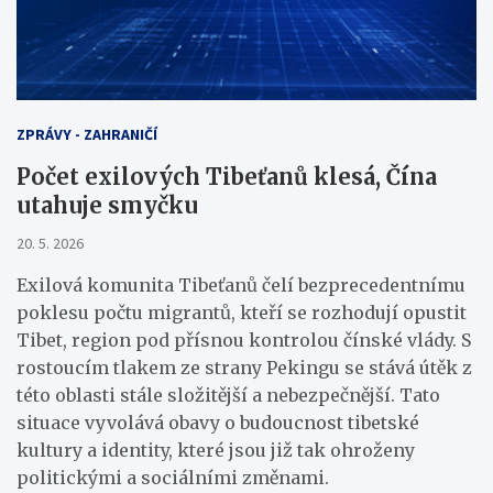
ZPRÁVY - ZAHRANIČÍ
Počet exilových Tibeťanů klesá, Čína
utahuje smyčku
20. 5. 2026
Exilová komunita Tibeťanů čelí bezprecedentnímu
poklesu počtu migrantů, kteří se rozhodují opustit
Tibet, region pod přísnou kontrolou čínské vlády. S
rostoucím tlakem ze strany Pekingu se stává útěk z
této oblasti stále složitější a nebezpečnější. Tato
situace vyvolává obavy o budoucnost tibetské
kultury a identity, které jsou již tak ohroženy
politickými a sociálními změnami.