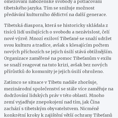
omezování náboženské svobody a potlačování
tibetského jazyka. Tím se snižuje možnost
předávání kulturního dědictví na další generace.
Tibetská diaspora, která se historicky skládala z
tisíců lidí usilujících o svobodu a nezávislost, čelí
nové výzvě. Mnozí exiloví Tibeťané se snaží udržet
svou kulturu a tradice, avšak s klesajícím počtem
nových příchozích se jejich úsilí stává obtížnějším.
Organizace zaměřené na pomoc Tibeťanům v exilu
se snaží reagovat na tuto krizi, avšak bez nových
přírůstků do komunity je jejich úsilí ohroženo.
Zatímco se situace v Tibetu nadále zhoršuje,
mezinárodní společenství se stále více zaměřuje na
dodržování lidských práv v této oblasti. Mnoho
zemí vyjadřuje znepokojení nad tím, jak Čína
zachází s tibetským obyvatelstvem. Nicméně
konkrétní kroky k zajištění větší ochrany Tibeťanů