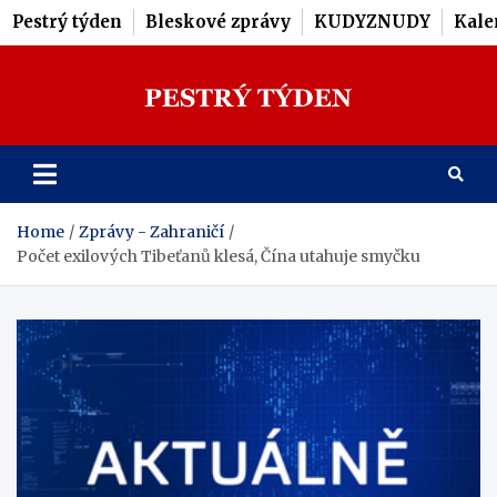
Pestrý týden
Bleskové zprávy
KUDYZNUDY
Kale
Skip
to
content
Pestrý Týden
Home
Zprávy - Zahraničí
Počet exilových Tibeťanů klesá, Čína utahuje smyčku