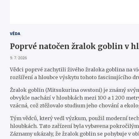
VĚDA
Poprvé natočen žralok goblin v 
9. 7. 2026
Vědci poprvé zachytili živého žraloka goblina na 
rozšíření a hloubce výskytu tohoto fascinujícího druh
Žralok goblin (Mitsukurina owstoni) je známý svým 
obvykle nachází v hloubkách mezi 100 a 1 200 metr
vzácná, což ztěžovalo studium jeho chování a ekol
Tým vědců, který vedl výzkum, použil moderní tech
hloubkách. Tato zařízení byla vybavena pokročilými
Záznamy ukázaly, že žralok goblin se pohybuje v o