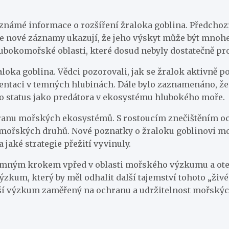
námé informace o rozšíření žraloka goblina. Předchozí 
 nové záznamy ukazují, že jeho výskyt může být mnohem
hlubokomořské oblasti, které dosud nebyly dostatečně p
oka goblina. Vědci pozorovali, jak se žralok aktivně p
entaci v temných hlubinách. Dále bylo zaznamenáno, že
ho status jako predátora v ekosystému hlubokého moře.
ranu mořských ekosystémů. S rostoucím znečištěním oc
ení mořských druhů. Nové poznatky o žraloku goblinovi 
aké strategie přežití vyvinuly.
namným krokem vpřed v oblasti mořského výzkumu a ote
výzkum, který by měl odhalit další tajemství tohoto „ži
lší výzkum zaměřený na ochranu a udržitelnost mořských