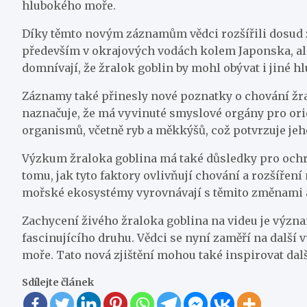
hlubokého moře.
Díky těmto novým záznamům vědci rozšířili dosud z
především v okrajových vodách kolem Japonska, ale
domnívají, že žralok goblin by mohl obývat i jiné 
Záznamy také přinesly nové poznatky o chování žral
naznačuje, že má vyvinuté smyslové orgány pro ori
organismů, včetně ryb a měkkýšů, což potvrzuje je
Výzkum žraloka goblina má také důsledky pro och
tomu, jak tyto faktory ovlivňují chování a rozšíř
mořské ekosystémy vyrovnávají s těmito změnami a j
Zachycení živého žraloka goblina na videu je výz
fascinujícího druhu. Vědci se nyní zaměří na další 
moře. Tato nová zjištění mohou také inspirovat da
Sdílejte článek