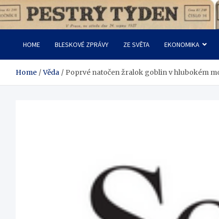
Skip
to
Pestrý Týden
content
HOME
BLESKOVÉ ZPRÁVY
ZE SVĚTA
EKONOMIKA
Home
Věda
Poprvé natočen žralok goblin v hlubokém m