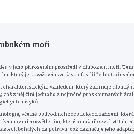
hlubokém moři
videu v jeho přirozeném prostředí v hlubokém moři. Ten
u, který je považován za „živou fosilii“ s historií sahaj
charakteristickým vzhledem, který zahrnuje dlouhý nos 
y, což z něj činí jednoho z nejméně prozkoumaných žral
ogických návyků.
nologie, včetně podvodních robotických zařízení, kter
 kamerami a osvětlením, které umožnilo zachytit detail
blastech bohatých na potravu, což naznačuje jeho adapt