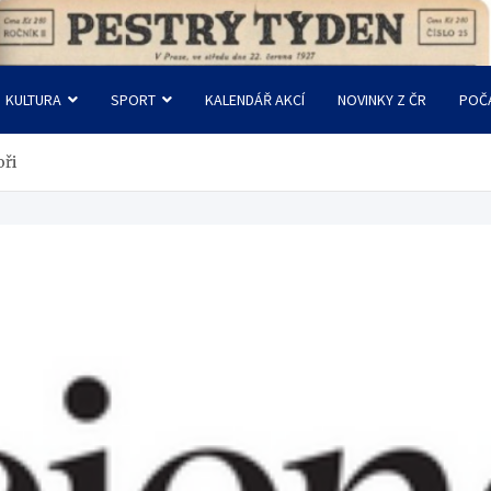
KULTURA
SPORT
KALENDÁŘ AKCÍ
NOVINKY Z ČR
POČ
oři