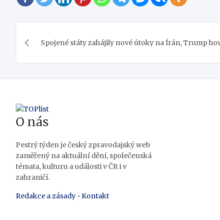
Navigace
Spojené státy zahájily nové útoky na Írán, Trump hov
pro
příspěvek
O nás
Pestrý týden je český zpravodajský web
zaměřený na aktuální dění, společenská
témata, kulturu a události v ČR i v
zahraničí.
Redakce a zásady
•
Kontakt