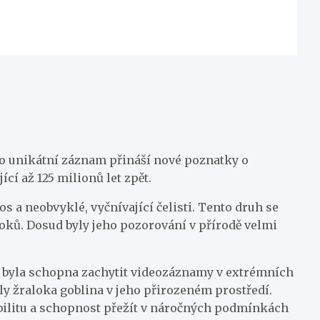
to unikátní záznam přináší nové poznatky o
ící až 125 milionů let zpět.
a neobvyklé, vyčnívající čelisti. Tento druh se
oků. Dosud byly jeho pozorování v přírodě velmi
á byla schopna zachytit videozáznamy v extrémních
y žraloka goblina v jeho přirozeném prostředí.
abilitu a schopnost přežít v náročných podmínkách