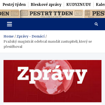
Pestrý týden
Bleskové zprávy
KUDYZNUDY
Kale
Skip
Pestrý Týden
to
content
Home
Zprávy - Domácí
Pražský magistrát odebral mandát zastupiteli, který se
přestěhoval