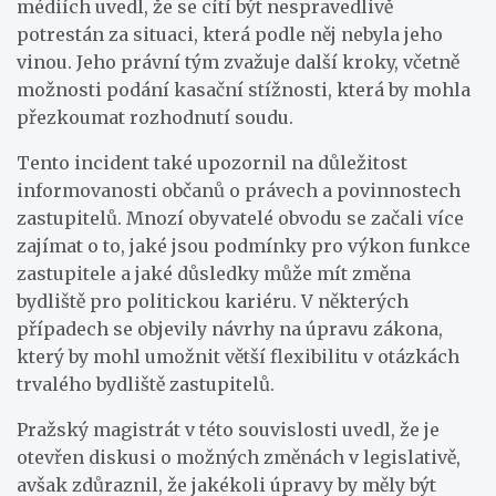
médiích uvedl, že se cítí být nespravedlivě
potrestán za situaci, která podle něj nebyla jeho
vinou. Jeho právní tým zvažuje další kroky, včetně
možnosti podání kasační stížnosti, která by mohla
přezkoumat rozhodnutí soudu.
Tento incident také upozornil na důležitost
informovanosti občanů o právech a povinnostech
zastupitelů. Mnozí obyvatelé obvodu se začali více
zajímat o to, jaké jsou podmínky pro výkon funkce
zastupitele a jaké důsledky může mít změna
bydliště pro politickou kariéru. V některých
případech se objevily návrhy na úpravu zákona,
který by mohl umožnit větší flexibilitu v otázkách
trvalého bydliště zastupitelů.
Pražský magistrát v této souvislosti uvedl, že je
otevřen diskusi o možných změnách v legislativě,
avšak zdůraznil, že jakékoli úpravy by měly být