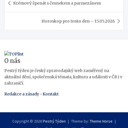
Krémový špenát s česnekem a parmezánem
pro
příspěvek
Horoskop pro tento den – 15.05.2026
O nás
Pestrý týden je český zpravodajský web zaměřený na
aktuální dění, společenská témata, kulturu a události v ČR i v
zahraničí.
Redakce a zásady
•
Kontakt
Copyright © 2026
Pestrý Týden
Theme by:
Theme Horse