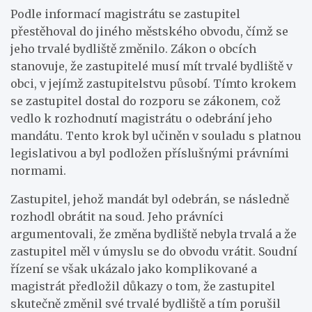
Podle informací magistrátu se zastupitel
přestěhoval do jiného městského obvodu, čímž se
jeho trvalé bydliště změnilo. Zákon o obcích
stanovuje, že zastupitelé musí mít trvalé bydliště v
obci, v jejímž zastupitelstvu působí. Tímto krokem
se zastupitel dostal do rozporu se zákonem, což
vedlo k rozhodnutí magistrátu o odebrání jeho
mandátu. Tento krok byl učiněn v souladu s platnou
legislativou a byl podložen příslušnými právními
normami.
Zastupitel, jehož mandát byl odebrán, se následně
rozhodl obrátit na soud. Jeho právníci
argumentovali, že změna bydliště nebyla trvalá a že
zastupitel měl v úmyslu se do obvodu vrátit. Soudní
řízení se však ukázalo jako komplikované a
magistrát předložil důkazy o tom, že zastupitel
skutečně změnil své trvalé bydliště a tím porušil