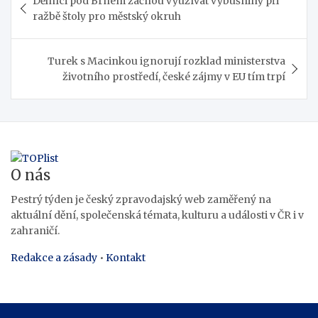
Dělníci pod Brnem začnou využívat výbušniny při
pro
ražbě štoly pro městský okruh
příspěvek
Turek s Macinkou ignorují rozklad ministerstva
životního prostředí, české zájmy v EU tím trpí
O nás
Pestrý týden je český zpravodajský web zaměřený na
aktuální dění, společenská témata, kulturu a události v ČR i v
zahraničí.
Redakce a zásady
•
Kontakt