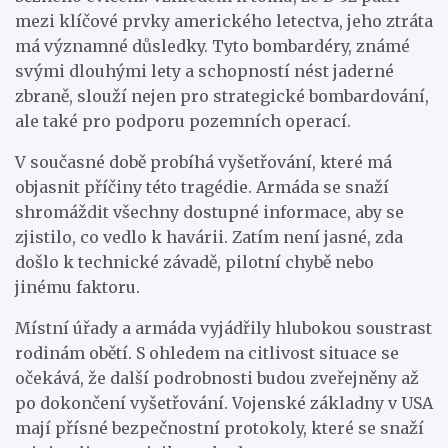
mezi klíčové prvky amerického letectva, jeho ztráta
má významné důsledky. Tyto bombardéry, známé
svými dlouhými lety a schopností nést jaderné
zbraně, slouží nejen pro strategické bombardování,
ale také pro podporu pozemních operací.
V současné době probíhá vyšetřování, které má
objasnit příčiny této tragédie. Armáda se snaží
shromáždit všechny dostupné informace, aby se
zjistilo, co vedlo k havárii. Zatím není jasné, zda
došlo k technické závadě, pilotní chybě nebo
jinému faktoru.
Místní úřady a armáda vyjádřily hlubokou soustrast
rodinám obětí. S ohledem na citlivost situace se
očekává, že další podrobnosti budou zveřejněny až
po dokončení vyšetřování. Vojenské základny v USA
mají přísné bezpečnostní protokoly, které se snaží