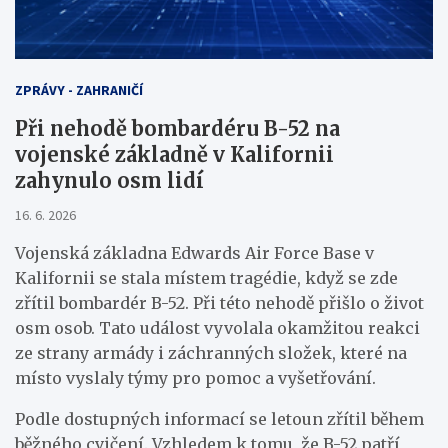
ZPRÁVY - ZAHRANIČÍ
Při nehodě bombardéru B-52 na
vojenské základně v Kalifornii
zahynulo osm lidí
16. 6. 2026
Vojenská základna Edwards Air Force Base v
Kalifornii se stala místem tragédie, když se zde
zřítil bombardér B-52. Při této nehodě přišlo o život
osm osob. Tato událost vyvolala okamžitou reakci
ze strany armády i záchranných složek, které na
místo vyslaly týmy pro pomoc a vyšetřování.
Podle dostupných informací se letoun zřítil během
běžného cvičení. Vzhledem k tomu, že B-52 patří