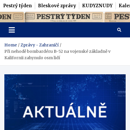
Pestrý týden
Bleskové zprávy
KUDYZNUDY
Kale
Skip
Pestrý Týden
to
content
Home
Zprávy - Zahraničí
Při nehodě bombardéru B-52 na vojenské základně v
Kalifornii zahynulo osm lidí