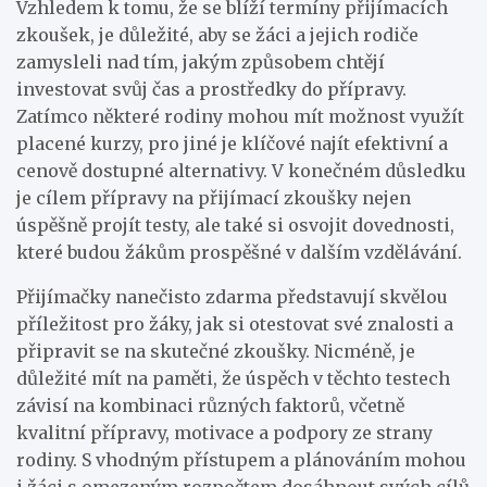
Vzhledem k tomu, že se blíží termíny přijímacích
zkoušek, je důležité, aby se žáci a jejich rodiče
zamysleli nad tím, jakým způsobem chtějí
investovat svůj čas a prostředky do přípravy.
Zatímco některé rodiny mohou mít možnost využít
placené kurzy, pro jiné je klíčové najít efektivní a
cenově dostupné alternativy. V konečném důsledku
je cílem přípravy na přijímací zkoušky nejen
úspěšně projít testy, ale také si osvojit dovednosti,
které budou žákům prospěšné v dalším vzdělávání.
Přijímačky nanečisto zdarma představují skvělou
příležitost pro žáky, jak si otestovat své znalosti a
připravit se na skutečné zkoušky. Nicméně, je
důležité mít na paměti, že úspěch v těchto testech
závisí na kombinaci různých faktorů, včetně
kvalitní přípravy, motivace a podpory ze strany
rodiny. S vhodným přístupem a plánováním mohou
i žáci s omezeným rozpočtem dosáhnout svých cílů