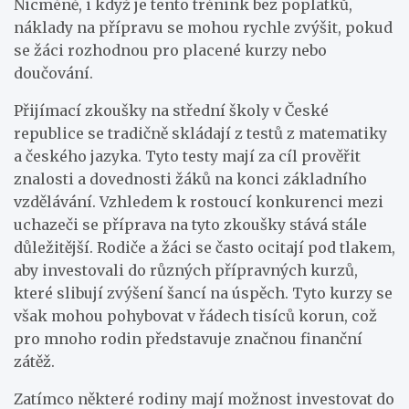
Nicméně, i když je tento trénink bez poplatků,
náklady na přípravu se mohou rychle zvýšit, pokud
se žáci rozhodnou pro placené kurzy nebo
doučování.
Přijímací zkoušky na střední školy v České
republice se tradičně skládají z testů z matematiky
a českého jazyka. Tyto testy mají za cíl prověřit
znalosti a dovednosti žáků na konci základního
vzdělávání. Vzhledem k rostoucí konkurenci mezi
uchazeči se příprava na tyto zkoušky stává stále
důležitější. Rodiče a žáci se často ocitají pod tlakem,
aby investovali do různých přípravných kurzů,
které slibují zvýšení šancí na úspěch. Tyto kurzy se
však mohou pohybovat v řádech tisíců korun, což
pro mnoho rodin představuje značnou finanční
zátěž.
Zatímco některé rodiny mají možnost investovat do