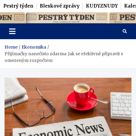
Pestrý týden
Bleskové zprávy
KUDYZNUDY
Kale
Skip
Pestrý Týden
to
content
Home
Ekonomika
Přijímačky nanečisto zdarma: Jak se efektivně připravit s
omezeným rozpočtem