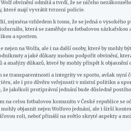
Wolf obvinění odmítá a tvrdí, že se ničeho nezákonného n
 které mají vyvrátit tvrzení policie.
dií, zejména vzhledem k tomu, že se jedná o vysokého př
iožurnálu, která se zaměřuje na fotbalovou sázkařskou a
tikou a sportem.
nejen na Wolfa, ale i na další osoby, které by mohly bý
 podniknuty a jaké důkazy mohou podpořit obvinění, kter
 a analýzy důkazů, které by mohly přispět k objasnění c
ím se transparentnosti a integrity ve sportu, avšak nyn
ru, ale i pro důvěru veřejnosti v místní politiku a sport
, že jakékoli protiprávní jednání bude důsledně postih
na celou fotbalovou komunitu v České republice se oče
 mohly objasnit nejen Wolfovo jednání, ale i širší kont
íčovou roli, neboť přináší na světlo skryté aspekty a mož