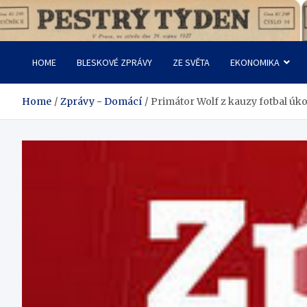
Skip
to
Pestrý Týden
content
HOME
BLESKOVÉ ZPRÁVY
ZE SVĚTA
EKONOMIKA
Home
Zprávy - Domácí
Primátor Wolf z kauzy fotbal úko