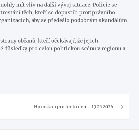
ohly mít vliv na další vývoj situace. Policie se
trestání těch, kteří se dopustili protiprávního
h organizacích, aby se předešlo podobným skandálům
trany občanů, kteří očekávají, že jejich
é důsledky pro celou politickou scénu v regionu a
Horoskop pro tento den – 19.05.2026