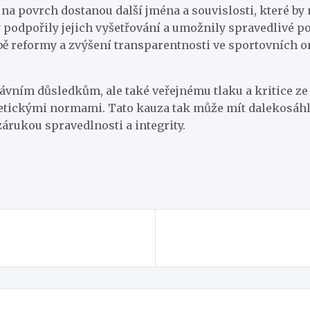
na povrch dostanou další jména a souvislosti, které by m
y podpořily jejich vyšetřování a umožnily spravedlivé po
třebě reformy a zvýšení transparentnosti ve sportovníc
ávním důsledkům, ale také veřejnému tlaku a kritice ze s
 etickými normami. Tato kauza tak může mít dalekosáhl
 zárukou spravedlnosti a integrity.