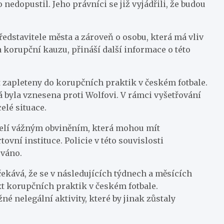
edopustil. Jeho právníci se již vyjádřili, že budou
edstavitele města a zároveň o osobu, která má vliv
 korupční kauzu, přináší další informace o této
t zapleteny do korupčních praktik v českém fotbale.
á byla vznesena proti Wolfovi. V rámci vyšetřování
elé situace.
í čelí vážným obviněním, která mohou mít
ovní instituce. Policie v této souvislosti
ováno.
kává, že se v následujících týdnech a měsících
ext korupčních praktik v českém fotbale.
né nelegální aktivity, které by jinak zůstaly