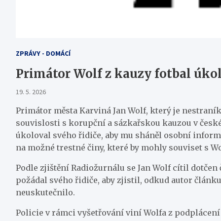
ZPRÁVY - DOMÁCÍ
Primátor Wolf z kauzy fotbal úkol
19. 5. 2026
Primátor města Karviná Jan Wolf, který je nestraní
souvislosti s korupční a sázkařskou kauzou v české
úkoloval svého řidiče, aby mu sháněl osobní informa
na možné trestné činy, které by mohly souviset s W
Podle zjištění Radiožurnálu se Jan Wolf cítil dotč
požádal svého řidiče, aby zjistil, odkud autor článku
neuskutečnilo.
Policie v rámci vyšetřování viní Wolfa z podplácení