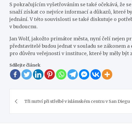
S pokračujícím vyšetřováním se také očekává, že se 
snaží získat co nejvíce informací a důkazů, které b
jednání. V této souvislosti se také diskutuje o po
v budoucnu.
Jan Wolf, jakožto primátor města, nyní čelí nejen pr
představitelé budou jednat v souladu se zákonem a
pro důvěru veřejnosti v instituce, které by měly být
Sdílejte článek
Navigace
Tři mrtví při střelbě v islámském centru v San Diegu
pro
příspěvek