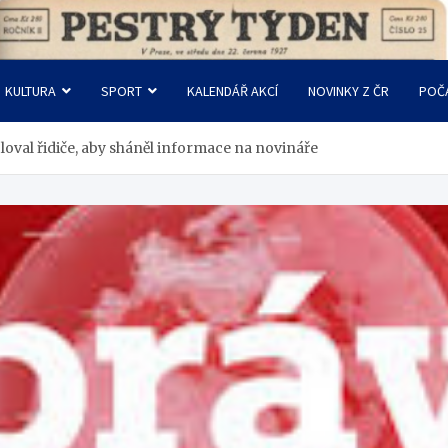
KULTURA
SPORT
KALENDÁŘ AKCÍ
NOVINKY Z ČR
POČ
loval řidiče, aby sháněl informace na novináře