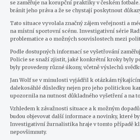
se zaměřuje na korupční praktiky v českém fotbale. 
bránit jeho práva a že se chystají poskytnout důkazy,
Tato situace vyvolala značný zájem veřejnosti a mé
na místní sportovní scénu. Investigativní série Rad
problematice a o možných souvislostech mezi poli
Podle dostupných informací se vyšetřování zaměřuje 
Policie se snaží zjistit, jaké konkrétní kroky byly
byly provedeny různé úkony, včetně výslechů svědků
Jan Wolf se v minulosti vyjádřil k otázkám týkajíc
dalekosáhlé důsledky nejen pro jeho politickou karié
upozornila na nutnost důkladného vyšetření a na to
Vzhledem k závažnosti situace a k možným dopadům 
budou objevovat další informace a novinky, které by
Investigativní žurnalistika hraje v tomto případě kl
nepovšimnuty.