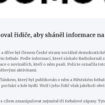
oval řidiče, aby sháněl informace n
k a dříve byl členem České strany sociálně demokratické
m fotbale. Podle informací, které získalo Radiožurnál z
ce o novinářích, kteří o něm psali. Policie označila to
olfovými aktivitami.
en článkem, který byl publikován o něm a Městském fotba
 pochází a kde bydlí. Wolf i jeho řidič však jakékoli obv
 s cílem zmanipulovat nejméně tři fotbalové zápasy. Tyto