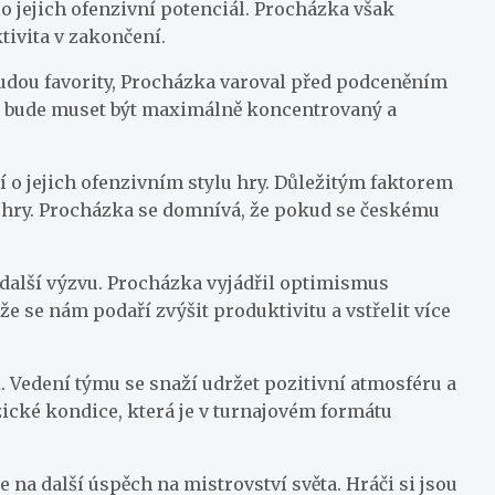
lo jejich ofenzivní potenciál. Procházka však
ktivita v zakončení.
 budou favority, Procházka varoval před podceněním
Tým bude muset být maximálně koncentrovaný a
í o jejich ofenzivním stylu hry. Důležitým faktorem
a hry. Procházka se domnívá, že pokud se českému
další výzvu. Procházka vyjádřil optimismus
e se nám podaří zvýšit produktivitu a vstřelit více
. Vedení týmu se snaží udržet pozitivní atmosféru a
zické kondice, která je v turnajovém formátu
na další úspěch na mistrovství světa. Hráči si jsou