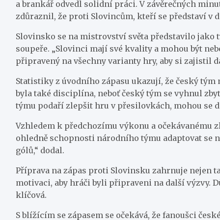
a brankář odvedl solidní práci. V závěrečných minut
zdůraznil, že proti Slovincům, kteří se představí v d
Slovinsko se na mistrovství světa představilo jako 
soupeře. „Slovinci mají své kvality a mohou být ne
připravený na všechny varianty hry, aby si zajistil da
Statistiky z úvodního zápasu ukazují, že český tým 
byla také disciplína, neboť český tým se vyhnul z
týmu podaří zlepšit hru v přesilovkách, mohou se do
Vzhledem k předchozímu výkonu a očekávanému zlep
ohledně schopnosti národního týmu adaptovat se na h
gólů,“ dodal.
Příprava na zápas proti Slovinsku zahrnuje nejen t
motivaci, aby hráči byli připraveni na další výzvy
klíčová.
S blížícím se zápasem se očekává, že fanoušci české