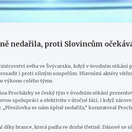
ně nedařila, proti Slovincům očekáv
mistrovství světa ve Švýcarsku, když v úvodním utkání p
osadit i proti silným soupeřům. Hlavními aktéry vítězstv
u výkonu celého týmu.
ina Procházky se český tým v úvodním utkání prezento
ou spolupráci a efektivitu v útočné fázi, i když zárov
y. „Přesilovka se nám úplně nedařila,“ konstatoval Proc
 díky brance, která padla ve druhé třetině. Dánové se si