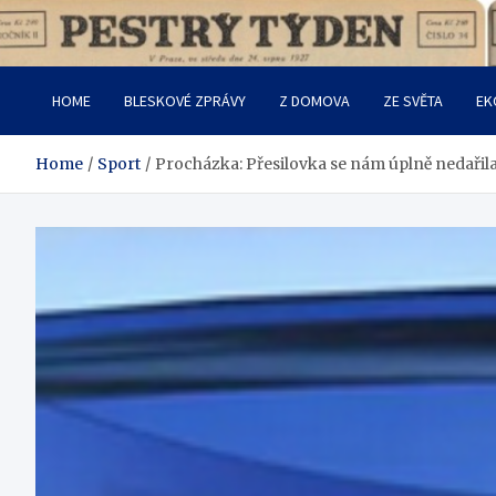
Skip
to
Pestrý Týden
content
HOME
BLESKOVÉ ZPRÁVY
Z DOMOVA
ZE SVĚTA
EK
Home
Sport
Procházka: Přesilovka se nám úplně nedařila