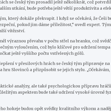
ách se český tým prosadil ještě několikrát, což potvrdi
alším utkání, bude potřeba ještě větší produktivita a efe
tým, který dokáže překvapit. I když se očekává, že Češi
bezpeční, pokud jim dáme příležitost,“ uvedl expert. 
lší vítězství.
měl výraznou převahu v počtu střel na branku, což svědč
bytečným vyloučením, což bylo klíčové pro udržení temp
čkat ještě vyššího počtu vstřelených gólů.
šení v přesilových hrách se český tým připravuje na 
ru Slovinců a přizpůsobit se jejich stylu. „Očekávám, ž
aktické analýzy, ale také psychologickou přípravu hráčů
. Důležitým aspektem bude také udržení vysoké úrovně fy
ho hokeje budou opět svědky kvalitního výkonu a naděje 