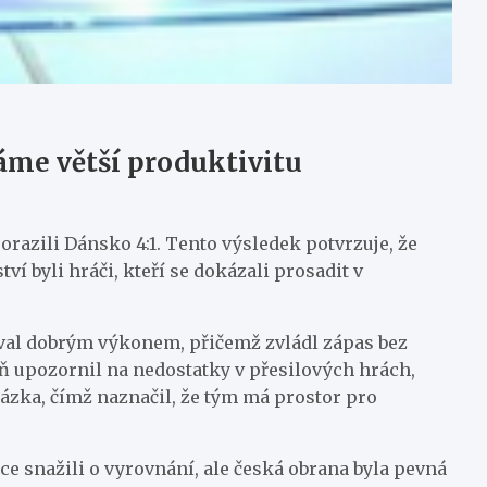
áme větší produktivitu
orazili Dánsko 4:1. Tento výsledek potvrzuje, že
í byli hráči, kteří se dokázali prosadit v
val dobrým výkonem, přičemž zvládl zápas bez
eň upozornil na nedostatky v přesilových hrách,
házka, čímž naznačil, že tým má prostor pro
ce snažili o vyrovnání, ale česká obrana byla pevná