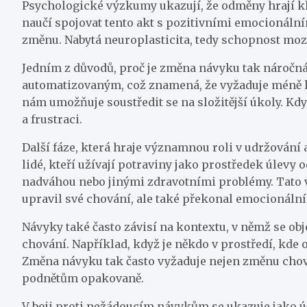
Psychologické výzkumy ukazují, že odměny hrají k
naučí spojovat tento akt s pozitivními emocionální
změnu. Nabytá neuroplasticita, tedy schopnost mozk
Jedním z důvodů, proč je změna návyku tak náročná,
automatizovaným, což znamená, že vyžaduje méně ko
nám umožňuje soustředit se na složitější úkoly. K
a frustraci.
Další fáze, která hraje významnou roli v udržován
lidé, kteří užívají potraviny jako prostředek úlevy
nadváhou nebo jinými zdravotními problémy. Tato v
upravil své chování, ale také překonal emocionální
Návyky také často závisí na kontextu, v němž se ob
chování. Například, když je někdo v prostředí, kde o
Změna návyku tak často vyžaduje nejen změnu chová
podnětům opakovaně.
V boji proti nežádoucím návykům se ukazuje jako úč