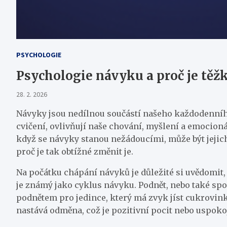
PSYCHOLOGIE
Psychologie návyku a proč je těž
28. 2. 2026
Návyky jsou nedílnou součástí našeho každodenního 
cvičení, ovlivňují naše chování, myšlení a emocio
když se návyky stanou nežádoucími, může být jeji
proč je tak obtížné změnit je.
Na počátku chápání návyků je důležité si uvědomit,
je známý jako cyklus návyku. Podnět, nebo také spou
podnětem pro jedince, který má zvyk jíst cukrovinky
nastává odměna, což je pozitivní pocit nebo uspokoj