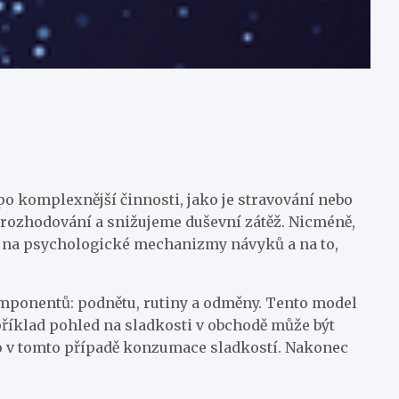
po komplexnější činnosti, jako je stravování nebo
 rozhodování a snižujeme duševní zátěž. Nicméně,
e na psychologické mechanizmy návyků a na to,
komponentů: podnětu, rutiny a odměny. Tento model
apříklad pohled na sladkosti v obchodě může být
 to v tomto případě konzumace sladkostí. Nakonec