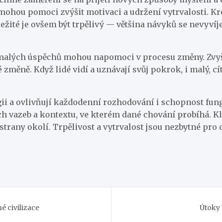
mohou pomoci zvýšit motivaci a udržení vytrvalosti. K
ité je ovšem být trpělivý — většina návyků se nevyvíjejí
a malých úspěchů mohou napomoci v procesu změny. Zvyš
měně. Když lidé vidí a uznávají svůj pokrok, i malý, cít
ogii a ovlivňují každodenní rozhodování i schopnost fun
h vazeb a kontextu, ve kterém dané chování probíhá. K
strany okolí. Trpělivost a vytrvalost jsou nezbytné pro
é civilizace
Útoky 