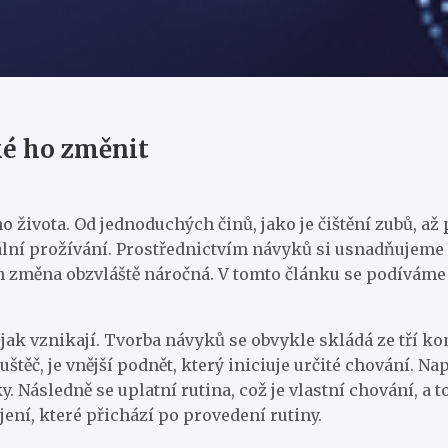
ké ho změnit
života. Od jednoduchých činů, jako je čištění zubů, až 
nální prožívání. Prostřednictvím návyků si usnadňujeme
ch změna obzvláště náročná. V tomto článku se podívám
 jak vznikají. Tvorba návyků se obvykle skládá ze tří 
štěč, je vnější podnět, který iniciuje určité chování. N
. Následně se uplatní rutina, což je vlastní chování, a
ení, které přichází po provedení rutiny.