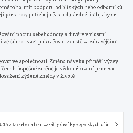
romě toho, mít podporu od blízkých nebo odborníků
 přes noc; potřebujú čas a důsledné úsilí, aby se
ování pocitu sebehodnoty a důvěry v vlastní
í větší motivaci pokračovat v cestě za zdravějšími
govat ve společnosti. Změna návyku přináší výzvy,
líčem k úspěšné změně je vědomé řízení procesu,
 dosažení kýžené změny v životě.
USA a Izraele na Írán zasáhly desítky vojenských cílů