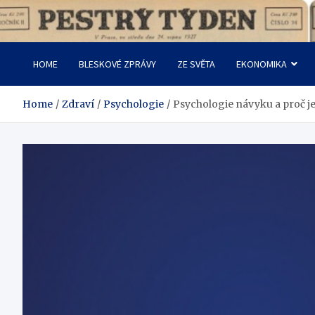
Skip
to
Pestrý Týden
content
HOME
BLESKOVÉ ZPRÁVY
ZE SVĚTA
EKONOMIKA
Home
Zdraví
Psychologie
Psychologie návyku a proč je