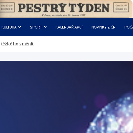
KULTURA
SPORT
KALENDÁŘ AKCÍ
NOVINKY Z ČR
POČ
 těžké ho změnit