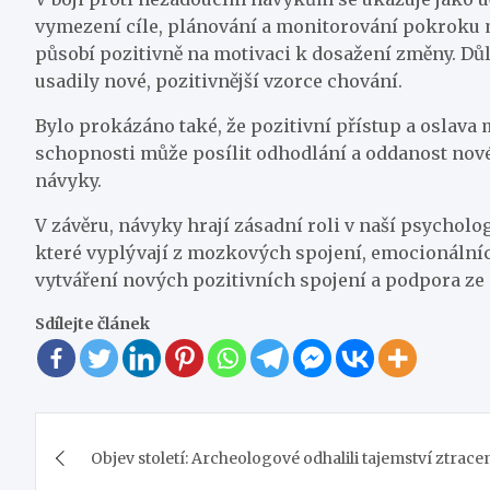
vymezení cíle, plánování a monitorování pokroku 
působí pozitivně na motivaci k dosažení změny. Důlež
usadily nové, pozitivnější vzorce chování.
Bylo prokázáno také, že pozitivní přístup a oslav
schopnosti může posílit odhodlání a oddanost nové z
návyky.
V závěru, návyky hrají zásadní roli v naší psychol
které vyplývají z mozkových spojení, emocionálníc
vytváření nových pozitivních spojení a podpora ze 
Sdílejte článek
Navigace
Objev století: Archeologové odhalili tajemství ztracen
pro