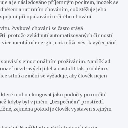
kuje a je následováno příjemným pocitem, mozek se
odnětem a rutinním chováním, což ztěžuje jeho
spojení při opakování určitého chování.
vitu. Zvykové chování se často stává
ti, protože zvládnutí automatizovaných činností
 více mentální energie, což může vést k vyčerpání
át souvisí s emocionálním prožíváním. Například
zumací nezdravých jídel a nastolit tak problém s
e silná a změní se vyžaduje, aby člověk nejen
, které mohou fungovat jako podněty pro určité
 než kdyby byl v jiném, „bezpečném“ prostředí.
tížné, zejména pokud je člověk vystaven stejným
ování. Například využití strategií jako je