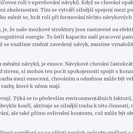
líčovou roli v upevňování návyků. Když se chování opa
mi zkušenostmi. Tím se vytváří silnější spojení mezi p
u měnit se, hrát roli při formování těchto návykových 
 je, že naše mozkové struktury jsou nastavené na efekti
gnitivní energie. To šetří kapacitu naší pracovní pamě
dyž se snažíme změnit zavedený návyk, musíme vynaložit
í a měnění návyků, je emoce. Návykové chování častokr
 od stresu, si mohou ten pocit spokojenosti spojit s kon
azba mezi emocemi, chováním a odměnou může být velic
 vazby, které k němu mají.
jevují. Týká se to především environmentálních faktorů
bvykle kouří, aktivuje se silnější touha k této činnosti,
ní, ale také přímo ovlivnění kontextu, což může být ob
inné zaměření se na přijetí nových způsoby myšlení a ch