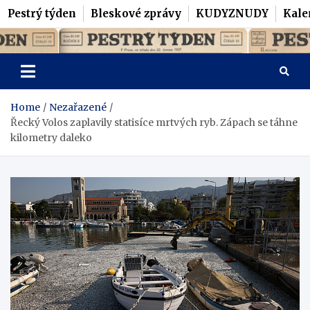
Pestrý týden
Bleskové zprávy
KUDYZNUDY
Kale
Skip
Pestrý Týden
to
content
Home
Nezařazené
Řecký Volos zaplavily statisíce mrtvých ryb. Zápach se táhne
kilometry daleko