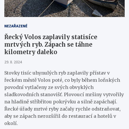
NEZAŘAZENÉ
Řecký Volos zaplavily statisíce
mrtvých ryb. Zápach se táhne
kilometry daleko
29. 8. 2024
Stovky tisíc uhynulých ryb zaplavily přístav v
řeckém městě Volos poté, co byly během loňských
povodní vytlačeny ze svých obvyklých
sladkovodních stanovišť. Plovoucí mršiny vytvořily
na hladině stříbřitou pokrývku a silně zapáchají.
Řecké úřady mrtvé ryby začaly rychle odstraňovat,
aby se zápach nerozšířil do restaurací a hotelů v
okolí.