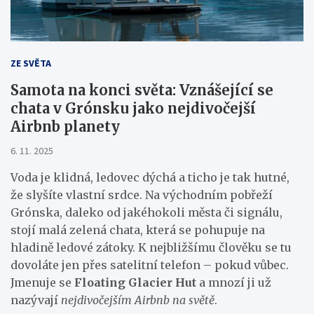
ZE SVĚTA
Samota na konci světa: Vznášející se
chata v Grónsku jako nejdivočejší
Airbnb planety
6. 11. 2025
Voda je klidná, ledovec dýchá a ticho je tak hutné,
že slyšíte vlastní srdce. Na východním pobřeží
Grónska, daleko od jakéhokoli města či signálu,
stojí malá zelená chata, která se pohupuje na
hladině ledové zátoky. K nejbližšímu člověku se tu
dovoláte jen přes satelitní telefon – pokud vůbec.
Jmenuje se
Floating Glacier Hut
a mnozí ji už
nazývají
nejdivočejším Airbnb na světě
.