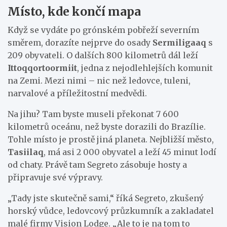
Místo, kde končí mapa
Když se vydáte po grónském pobřeží severním
směrem, dorazíte nejprve do osady
Sermiligaaq
s
209 obyvateli. O dalších 800 kilometrů dál leží
Ittoqqortoormiit
, jedna z nejodlehlejších komunit
na Zemi. Mezi nimi – nic než ledovce, tuleni,
narvalové a příležitostní medvědi.
Na jihu? Tam byste museli překonat 7 600
kilometrů oceánu, než byste dorazili do Brazílie.
Tohle místo je prostě jiná planeta. Nejbližší město,
Tasiilaq
, má asi 2 000 obyvatel a leží 45 minut lodí
od chaty. Právě tam Segreto zásobuje hosty a
připravuje své výpravy.
„Tady jste skutečně sami,“ říká Segreto, zkušený
horský vůdce, ledovcový průzkumník a zakladatel
malé firmy Vision Lodge. „Ale to je na tom to