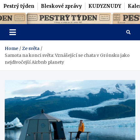
Pestrý týden
Bleskové zprávy
KUDYZNUDY
Kale
Skip
Pestrý Týden
to
content
Home
Ze světa
Samota na konci světa: Vznášející se chata v Grónsku jako
nejdivočejší Airbnb planety