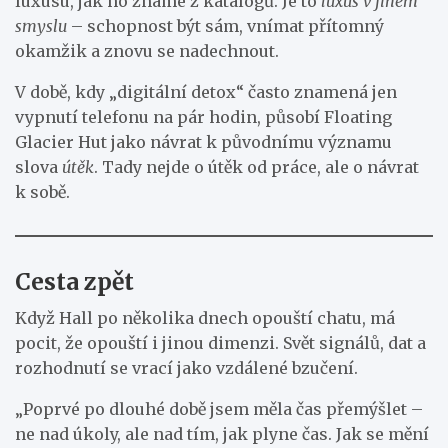
luxusu, jak ho známe z katalogů. Je to
luxus v jiném
smyslu
– schopnost být sám, vnímat přítomný
okamžik a znovu se nadechnout.
V době, kdy „digitální detox“ často znamená jen
vypnutí telefonu na pár hodin, působí Floating
Glacier Hut jako návrat k původnímu významu
slova
útěk
. Tady nejde o útěk od práce, ale o návrat
k sobě.
Cesta zpět
Když Hall po několika dnech opouští chatu, má
pocit, že opouští i jinou dimenzi. Svět signálů, dat a
rozhodnutí se vrací jako vzdálené bzučení.
„Poprvé po dlouhé době jsem měla čas přemýšlet –
ne nad úkoly, ale nad tím, jak plyne čas. Jak se mění