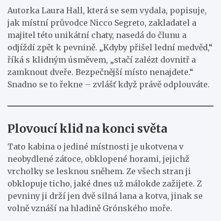
Autorka Laura Hall, která se sem vydala, popisuje,
jak místní průvodce Nicco Segreto, zakladatel a
majitel této unikátní chaty, nasedá do člunu a
odjíždí zpět k pevnině. „Kdyby přišel lední medvěd,“
říká s klidným úsměvem, „stačí zalézt dovnitř a
zamknout dveře. Bezpečnější místo nenajdete.“
Snadno se to řekne – zvlášť když právě odplouváte.
Plovoucí klid na konci světa
Tato kabina o jediné místnosti je ukotvena v
neobydlené zátoce, obklopené horami, jejichž
vrcholky se lesknou sněhem. Ze všech stran ji
obklopuje ticho, jaké dnes už málokde zažijete. Z
pevniny ji drží jen dvě silná lana a kotva, jinak se
volně vznáší na hladině Grónského moře.