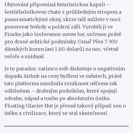
Ubytování připomíná futuristickou kapsli –
šestiúhelníkovou chatu s průhledným stropem a
panoramatickými okny, skrze něž můžete v noci
pozorovat hvězdy a polární záři. Vyrobili ji ve
Finsku jako izolovanou
aurora hut
, určenou právě
pro drsné arktické podmínky. Cena? Přes 7 300
dánských korun (asi 1 145 dolarů) za noc, včetně
večeře a snídaně.
Je to paradox: zatímco svět diskutuje o negativním
dopadu Airbnb na ceny bydlení ve městech, právě
tato platforma umožnila vzniknout něčemu tak
odlišnému – drobným podnikům, které spojují
odvahu, nápad a touhu po absolutním úniku.
Floating Glacier Hut je přesně takový případ: sen o
útěku z civilizace, který se stal skutečností.