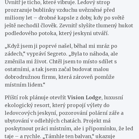
Uvnitř je ticho, které vibruje. Ledový strop
prozrazuje bublinky vzduchu uvězněné před
miliony let – drobné kapsle z doby, kdy po světě
ještě nechodil člověk. Zevnitř slyšíte tlumený hukot
podledového potoka, který jeskyni utváří.
„Když jsem ji poprvé našel, běhal mi mráz po
zádech,“ vypráví Segreto. „Byla to náhoda, ale
změnila mi život. Chtěl jsem to místo sdílet s
ostatními, a tak jsem začal budovat malou
dobrodružnou firmu, která zároveň pomůže
místním lidem.“
Příští rok plánuje otevřít
Vision Lodge
, luxusní
ekologický resort, který propojí výlety do
ledovcových jeskyní, pozorování polární záře a
ubytování v odlehlých chatách. Projekt má
poskytnout práci místním, ale i připomínku, že led
taje – a rychle. „Támhle ten balvan,“ ukazuje