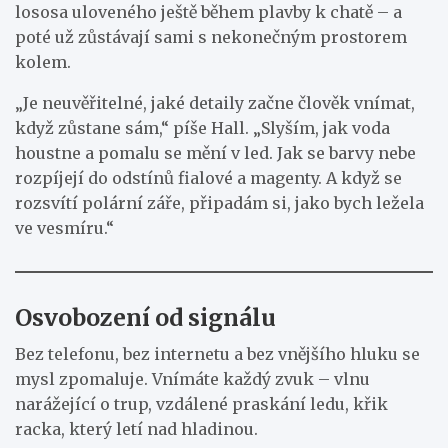
lososa uloveného ještě během plavby k chatě – a
poté už zůstávají sami s nekonečným prostorem
kolem.
„Je neuvěřitelné, jaké detaily začne člověk vnímat,
když zůstane sám,“ píše Hall. „Slyším, jak voda
houstne a pomalu se mění v led. Jak se barvy nebe
rozpíjejí do odstínů fialové a magenty. A když se
rozsvítí polární záře, připadám si, jako bych ležela
ve vesmíru.“
Osvobození od signálu
Bez telefonu, bez internetu a bez vnějšího hluku se
mysl zpomaluje. Vnímáte každý zvuk – vlnu
narážející o trup, vzdálené praskání ledu, křik
racka, který letí nad hladinou.