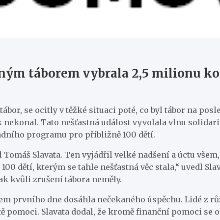
eným táborem vybrala 2,5 milionu k
tábor, se ocitly v těžké situaci poté, co byl tábor na po
k nekonal. Tato nešťastná událost vyvolala vlnu solidari
adního programu pro přibližně 100 dětí.
 Tomáš Slavata. Ten vyjádřil velké nadšení a úctu všem, k
 100 dětí, kterým se tahle nešťastná věc stala,“ uvedl Sla
k kvůli zrušení tábora neměly.
hem prvního dne dosáhla nečekaného úspěchu. Lidé z růz
ě pomoci. Slavata dodal, že kromě finanční pomoci se or