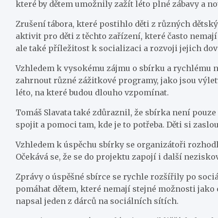
které by dětem umožnily zažít léto plné zábavy a n
Zrušení tábora, které postihlo děti z různých dětsk
aktivit pro děti z těchto zařízení, které často nemaj
ale také příležitost k socializaci a rozvoji jejich d
Vzhledem k vysokému zájmu o sbírku a rychlému nár
zahrnout různé zážitkové programy, jako jsou výlety 
léto, na které budou dlouho vzpomínat.
Tomáš Slavata také zdůraznil, že sbírka není pouze o
spojit a pomoci tam, kde je to potřeba. Děti si zaslo
Vzhledem k úspěchu sbírky se organizátoři rozhodli 
Očekává se, že se do projektu zapojí i další nezisko
Zprávy o úspěšné sbírce se rychle rozšířily po sociál
pomáhat dětem, které nemají stejné možnosti jako o
napsal jeden z dárců na sociálních sítích.