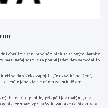
orun
slední chvíli zrušen. Mnohé z nich se se svými batohy
ty mezi veřejností, a za pouhý jeden den se podařilo
teří se do sbírky zapojili. „Je to velké nadšení,
vata. Podle jeho slov je cílem zajistit dětem
ných koutů republiky přispěli jak malými, tak i
ganizace snaží zprostředkovat také další aktivity,