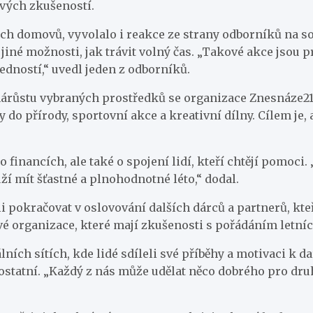
ových zkušeností.
ých domovů, vyvolalo i reakce ze strany odborníků na soc
í jiné možnosti, jak trávit volný čas. „Takové akce jsou 
ovedností,“ uvedl jeden z odborníků.
ůstu vybraných prostředků se organizace Znesnáze21 roz
do přírody, sportovní akce a kreativní dílny. Cílem je, 
 financích, ale také o spojení lidí, kteří chtějí pomoci.
uží mít šťastné a plnohodnotné léto,“ dodal.
pokračovat v oslovování dalších dárců a partnerů, kteří
vé organizace, které mají zkušenosti s pořádáním letních
ních sítích, kde lidé sdíleli své příběhy a motivaci k da
statní. „Každý z nás může udělat něco dobrého pro druhé