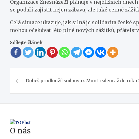
Organizace Znesnáze21 plánuje v nejbližších dnech z
se podaří zajistit nejen zábavu, ale také cenné záž
Celá situace ukazuje, jak silná je solidarita české 
mohou očekávat léto plné nových zážitků, přátelství
Sdílejte článek
Navigace
Dobeš prodloužil smlouvu s Montrealem až do roku
pro
příspěvek
O nás