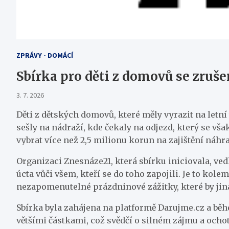
ZPRÁVY - DOMÁCÍ
Sbírka pro děti z domovů se zruš
3. 7. 2026
Děti z dětských domovů, které měly vyrazit na letní 
sešly na nádraží, kde čekaly na odjezd, který se vša
vybrat více než 2,5 milionu korun na zajištění náhr
Organizaci Znesnáze21, která sbírku iniciovala, vedl
úcta vůči všem, kteří se do toho zapojili. Je to kolem
nezapomenutelné prázdninové zážitky, které by jina
Sbírka byla zahájena na platformě Darujme.cz a bě
většími částkami, což svědčí o silném zájmu a ochot