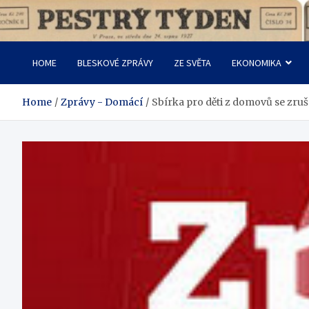
Skip
to
Pestrý Týden
content
HOME
BLESKOVÉ ZPRÁVY
ZE SVĚTA
EKONOMIKA
Home
Zprávy - Domácí
Sbírka pro děti z domovů se zru