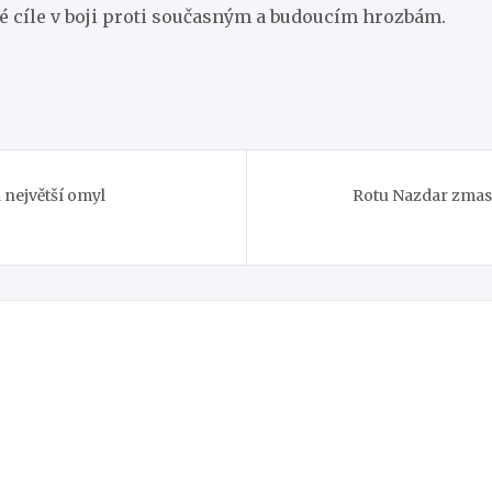
né cíle v boji proti současným a budoucím hrozbám.
 největší omyl
Rotu Nazdar zmasak