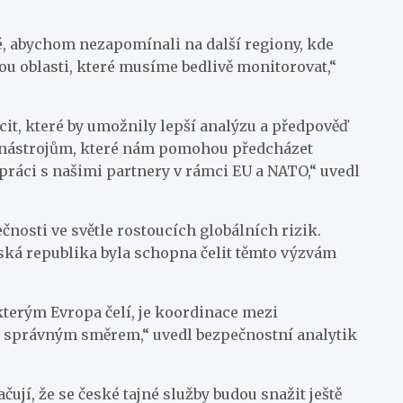
é, abychom nezapomínali na další regiony, kde
ou oblasti, které musíme bedlivě monitorovat,“
it, které by umožnily lepší analýzu a předpověď
ým nástrojům, které nám pomohou předcházet
upráci s našimi partnery v rámci EU a NATO,“ uvedl
čnosti ve světle rostoucích globálních rizik.
ská republika byla schopna čelit těmto výzvám
kterým Evropa čelí, je koordinace mezi
ok správným směrem,“ uvedl bezpečnostní analytik
jí, že se české tajné služby budou snažit ještě