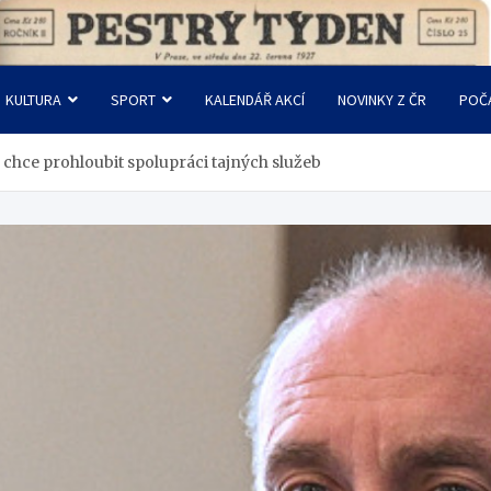
KULTURA
SPORT
KALENDÁŘ AKCÍ
NOVINKY Z ČR
POČ
 chce prohloubit spolupráci tajných služeb