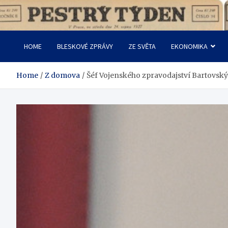
Skip
to
Pestrý Týden
content
HOME
BLESKOVÉ ZPRÁVY
ZE SVĚTA
EKONOMIKA
Home
Z domova
Šéf Vojenského zpravodajství Bartovský