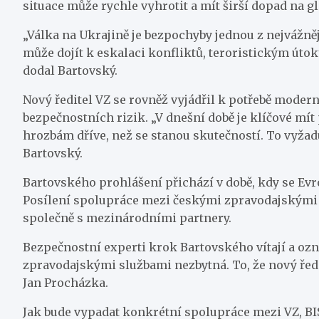
situace může rychle vyhrotit a mít širší dopad na g
„Válka na Ukrajině je bezpochyby jednou z nejvážně
může dojít k eskalaci konfliktů, teroristickým úto
dodal Bartovský.
Nový ředitel VZ se rovněž vyjádřil k potřebě moder
bezpečnostních rizik. „V dnešní době je klíčové m
hrozbám dříve, než se stanou skutečností. To vyžadu
Bartovský.
Bartovského prohlášení přichází v době, kdy se Evro
Posílení spolupráce mezi českými zpravodajskými s
společně s mezinárodními partnery.
Bezpečnostní experti krok Bartovského vítají a ozn
zpravodajskými službami nezbytná. To, že nový řed
Jan Procházka.
Jak bude vypadat konkrétní spolupráce mezi VZ, BIS 