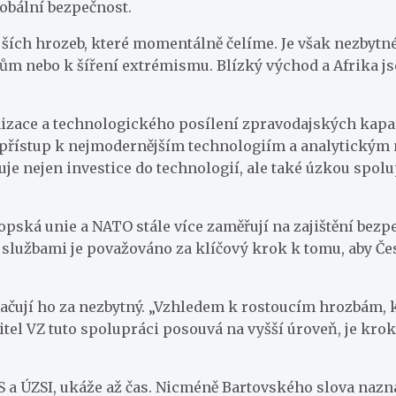
lobální bezpečnost.
jších hrozeb, které momentálně čelíme. Je však nezbytn
kům nebo k šíření extrémismu. Blízký východ a Afrika js
nizace a technologického posílení zpravodajských kapac
ít přístup k nejmodernějším technologiím a analytick
je nejen investice do technologií, ale také úzkou spol
pská unie a NATO stále více zaměřují na zajištění bezpe
lužbami je považováno za klíčový krok k tomu, aby Če
ačují ho za nezbytný. „Vzhledem k rostoucím hrozbám, 
itel VZ tuto spolupráci posouvá na vyšší úroveň, je kr
a ÚZSI, ukáže až čas. Nicméně Bartovského slova naznaču