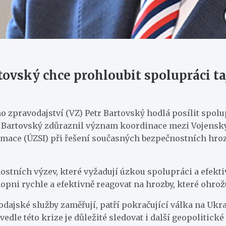
tovský chce prohloubit spolupráci t
 zpravodajství (VZ) Petr Bartovský hodlá posílit spol
 Bartovský zdůraznil význam koordinace mezi Vojensk
rmace (ÚZSI) při řešení současných bezpečnostních hroze
ostních výzev, které vyžadují úzkou spolupráci a efek
pni rychle a efektivně reagovat na hrozby, které ohrož
odajské služby zaměřují, patří pokračující válka na Ukr
edle této krize je důležité sledovat i další geopolitické 