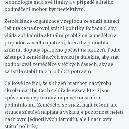
technologie mají své limity a v případě silného
podmáčení mohou být neefektivní.
Zemědělské organizace v regionu se snaží situaci
řešit také na úrovni státní politiky. Požadují, aby
vláda zohlednila aktuální problémy zemědělců a
případně zavedla opatření, která by pomohla
zmírnit dopady špatného počasí na sklizeň. Podle
zástupců zemědělských svazů je důležité, aby stát
podporoval zemědělce v těžkých časech, aby se
zajistila stabilita v produkci potravin.
Celkově lze říci, že sklizeň brambor na výrobu
škrobu na jihu Čech čelí řadě výzev, které jsou
způsobeny nepříznivými povětrnostními
podmínkami. Zemědělci se snaží najít řešení, ale
situace zůstává napjatá a vyžaduje pozornost nejen
na úrovni jednotlivých farmářů, ale i na úrovni
státní politiky.