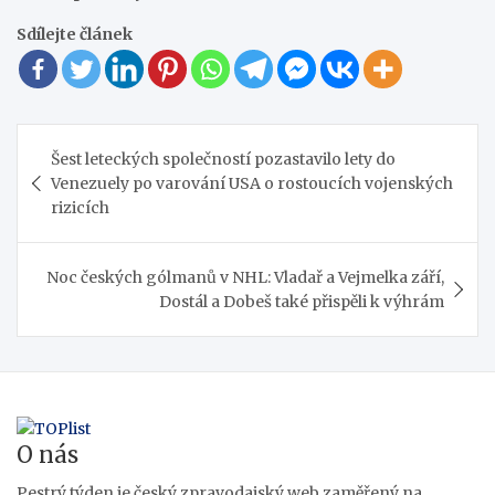
Sdílejte článek
Navigace
Šest leteckých společností pozastavilo lety do
pro
Venezuely po varování USA o rostoucích vojenských
příspěvek
rizicích
Noc českých gólmanů v NHL: Vladař a Vejmelka září,
Dostál a Dobeš také přispěli k výhrám
O nás
Pestrý týden je český zpravodajský web zaměřený na