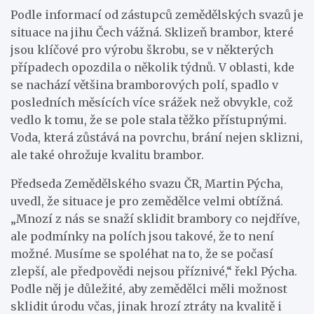
Podle informací od zástupců zemědělských svazů je
situace na jihu Čech vážná. Sklizeň brambor, které
jsou klíčové pro výrobu škrobu, se v některých
případech opozdila o několik týdnů. V oblasti, kde
se nachází většina bramborových polí, spadlo v
posledních měsících více srážek než obvykle, což
vedlo k tomu, že se pole stala těžko přístupnými.
Voda, která zůstává na povrchu, brání nejen sklizni,
ale také ohrožuje kvalitu brambor.
Předseda Zemědělského svazu ČR, Martin Pýcha,
uvedl, že situace je pro zemědělce velmi obtížná.
„Mnozí z nás se snaží sklidit brambory co nejdříve,
ale podmínky na polích jsou takové, že to není
možné. Musíme se spoléhat na to, že se počasí
zlepší, ale předpovědi nejsou příznivé,“ řekl Pýcha.
Podle něj je důležité, aby zemědělci měli možnost
sklidit úrodu včas, jinak hrozí ztráty na kvalitě i