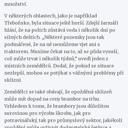
množství.
V některých oblastech, jako je například
Třeboňsko, byla situace ještě horší. Zdejší farmáři
hlásí, že na polích zůstává voda i několik dní po
silných deštích. „Některé pozemky jsou tak
podmáčené, že na ně nemůžeme vjet ani s
traktorem. Musíme čekat na to, až se půda vysuší,
což může trvat i několik týdnů,“ uvedl jeden z
místních zemědělců. Dodal, že pokud se situace
nezlepší, mohou se potýkat s vážnými problémy při
sklizni.
Zemědělci se také obávají, že opožděná sklizeň
může mít dopad na ceny brambor na trhu.
Vzhledem k tomu, že brambory jsou důležitou
surovinou pro výrobu škrobu, jak pro
potravinářský, tak pro průmyslový sektor, jakékoli
zpoždění může ovlivnit dodavatelské řetězce a