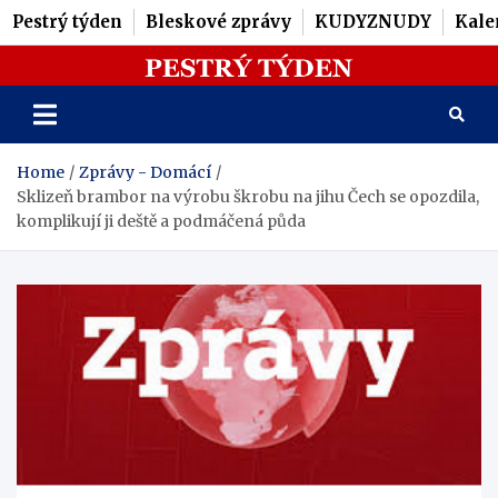
Pestrý týden
Bleskové zprávy
KUDYZNUDY
Kale
Skip
Pestrý Týden
to
content
Home
Zprávy - Domácí
Sklizeň brambor na výrobu škrobu na jihu Čech se opozdila,
komplikují ji deště a podmáčená půda