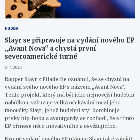
HUDBA
Slayr se připravuje na vydání nového EP
„Avant Nova“ a chystá první
severoamerické turné
8. 7. 2026
Rapper Slayr z Filadelfie oznámil, že se chystá na
vydání svého nového EP s názvem „Avant Nova“.
Tento projekt, který má být jeho nejnovější hudební
nabídkou, vzbuzuje velká očekávání mezi jeho
fanoušky. Slayr, jehož hudební styl kombinuje
prvky hip-hopu a avantgardy, se rozhodl, že s tímto
EP přinese něco inovativního a osvěžujícího.
Kromě vydání nového EP plánuje Slayr také zahájit