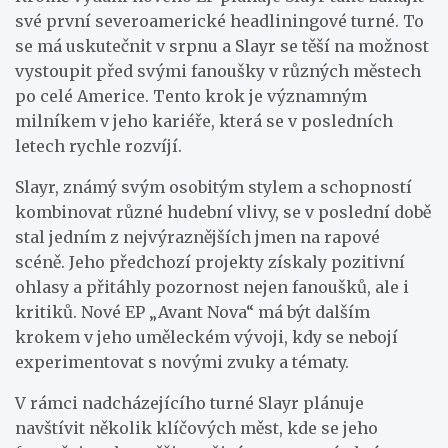
své první severoamerické headliningové turné. To
se má uskutečnit v srpnu a Slayr se těší na možnost
vystoupit před svými fanoušky v různých městech
po celé Americe. Tento krok je významným
milníkem v jeho kariéře, která se v posledních
letech rychle rozvíjí.
Slayr, známý svým osobitým stylem a schopností
kombinovat různé hudební vlivy, se v poslední době
stal jedním z nejvýraznějších jmen na rapové
scéně. Jeho předchozí projekty získaly pozitivní
ohlasy a přitáhly pozornost nejen fanoušků, ale i
kritiků. Nové EP „Avant Nova“ má být dalším
krokem v jeho uměleckém vývoji, kdy se nebojí
experimentovat s novými zvuky a tématy.
V rámci nadcházejícího turné Slayr plánuje
navštívit několik klíčových měst, kde se jeho