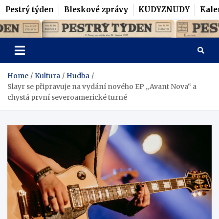
Pestrý týden
Bleskové zprávy
KUDYZNUDY
Kale
Skip
Pestrý Týden
to
content
Home
Kultura
Hudba
Slayr se připravuje na vydání nového EP „Avant Nova“ a
chystá první severoamerické turné