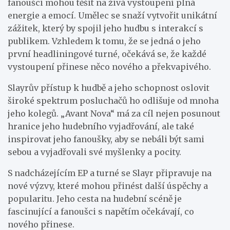
fanoušci mohou těšit na živá vystoupení plná
energie a emocí. Umělec se snaží vytvořit unikátní
zážitek, který by spojil jeho hudbu s interakcí s
publikem. Vzhledem k tomu, že se jedná o jeho
první headliningové turné, očekává se, že každé
vystoupení přinese něco nového a překvapivého.
Slayrův přístup k hudbě a jeho schopnost oslovit
široké spektrum posluchačů ho odlišuje od mnoha
jeho kolegů. „Avant Nova“ má za cíl nejen posunout
hranice jeho hudebního vyjadřování, ale také
inspirovat jeho fanoušky, aby se nebáli být sami
sebou a vyjadřovali své myšlenky a pocity.
S nadcházejícím EP a turné se Slayr připravuje na
nové výzvy, které mohou přinést další úspěchy a
popularitu. Jeho cesta na hudební scéně je
fascinující a fanoušci s napětím očekávají, co
nového přinese.