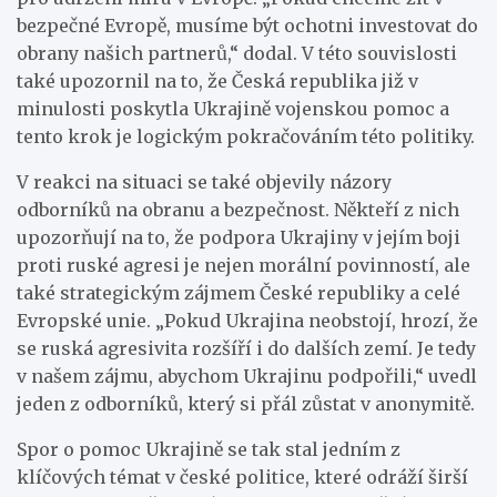
bezpečné Evropě, musíme být ochotni investovat do
obrany našich partnerů,“ dodal. V této souvislosti
také upozornil na to, že Česká republika již v
minulosti poskytla Ukrajině vojenskou pomoc a
tento krok je logickým pokračováním této politiky.
V reakci na situaci se také objevily názory
odborníků na obranu a bezpečnost. Někteří z nich
upozorňují na to, že podpora Ukrajiny v jejím boji
proti ruské agresi je nejen morální povinností, ale
také strategickým zájmem České republiky a celé
Evropské unie. „Pokud Ukrajina neobstojí, hrozí, že
se ruská agresivita rozšíří i do dalších zemí. Je tedy
v našem zájmu, abychom Ukrajinu podpořili,“ uvedl
jeden z odborníků, který si přál zůstat v anonymitě.
Spor o pomoc Ukrajině se tak stal jedním z
klíčových témat v české politice, které odráží širší