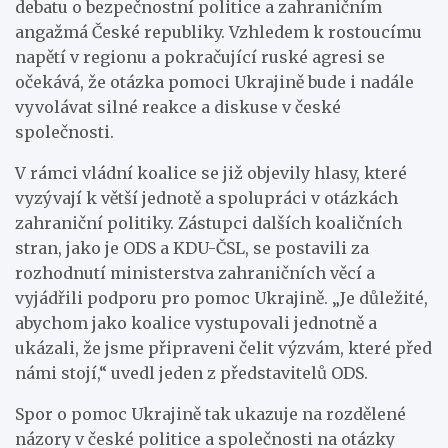
debatu o bezpečnostní politice a zahraničním
angažmá České republiky. Vzhledem k rostoucímu
napětí v regionu a pokračující ruské agresi se
očekává, že otázka pomoci Ukrajině bude i nadále
vyvolávat silné reakce a diskuse v české
společnosti.
V rámci vládní koalice se již objevily hlasy, které
vyzývají k větší jednotě a spolupráci v otázkách
zahraniční politiky. Zástupci dalších koaličních
stran, jako je ODS a KDU-ČSL, se postavili za
rozhodnutí ministerstva zahraničních věcí a
vyjádřili podporu pro pomoc Ukrajině. „Je důležité,
abychom jako koalice vystupovali jednotně a
ukázali, že jsme připraveni čelit výzvám, které před
námi stojí,“ uvedl jeden z představitelů ODS.
Spor o pomoc Ukrajině tak ukazuje na rozdělené
názory v české politice a společnosti na otázky