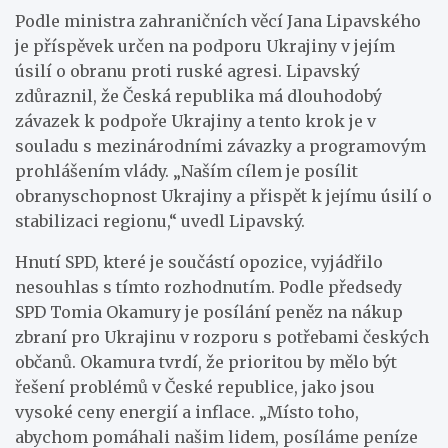
Podle ministra zahraničních věcí Jana Lipavského
je příspěvek určen na podporu Ukrajiny v jejím
úsilí o obranu proti ruské agresi. Lipavský
zdůraznil, že Česká republika má dlouhodobý
závazek k podpoře Ukrajiny a tento krok je v
souladu s mezinárodními závazky a programovým
prohlášením vlády. „Naším cílem je posílit
obranyschopnost Ukrajiny a přispět k jejímu úsilí o
stabilizaci regionu,“ uvedl Lipavský.
Hnutí SPD, které je součástí opozice, vyjádřilo
nesouhlas s tímto rozhodnutím. Podle předsedy
SPD Tomia Okamury je posílání peněz na nákup
zbraní pro Ukrajinu v rozporu s potřebami českých
občanů. Okamura tvrdí, že prioritou by mělo být
řešení problémů v České republice, jako jsou
vysoké ceny energií a inflace. „Místo toho,
abychom pomáhali našim lidem, posíláme peníze