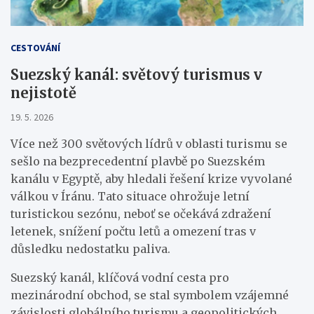
CESTOVÁNÍ
Suezský kanál: světový turismus v
nejistotě
19. 5. 2026
Více než 300 světových lídrů v oblasti turismu se
sešlo na bezprecedentní plavbě po Suezském
kanálu v Egyptě, aby hledali řešení krize vyvolané
válkou v Íránu. Tato situace ohrožuje letní
turistickou sezónu, neboť se očekává zdražení
letenek, snížení počtu letů a omezení tras v
důsledku nedostatku paliva.
Suezský kanál, klíčová vodní cesta pro
mezinárodní obchod, se stal symbolem vzájemné
závislosti globálního turismu a geopolitických