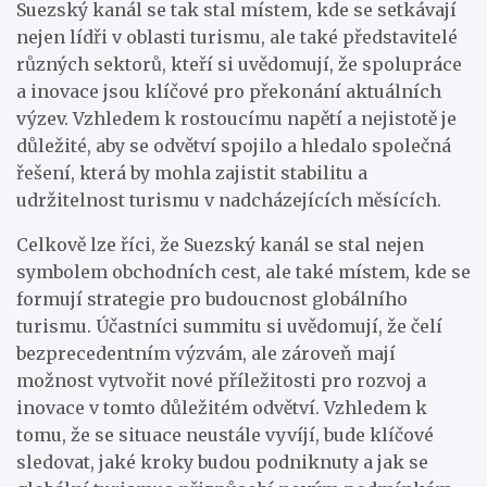
Suezský kanál se tak stal místem, kde se setkávají
nejen lídři v oblasti turismu, ale také představitelé
různých sektorů, kteří si uvědomují, že spolupráce
a inovace jsou klíčové pro překonání aktuálních
výzev. Vzhledem k rostoucímu napětí a nejistotě je
důležité, aby se odvětví spojilo a hledalo společná
řešení, která by mohla zajistit stabilitu a
udržitelnost turismu v nadcházejících měsících.
Celkově lze říci, že Suezský kanál se stal nejen
symbolem obchodních cest, ale také místem, kde se
formují strategie pro budoucnost globálního
turismu. Účastníci summitu si uvědomují, že čelí
bezprecedentním výzvám, ale zároveň mají
možnost vytvořit nové příležitosti pro rozvoj a
inovace v tomto důležitém odvětví. Vzhledem k
tomu, že se situace neustále vyvíjí, bude klíčové
sledovat, jaké kroky budou podniknuty a jak se