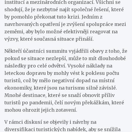
institucí a mezinárodních organizací. Všichni se
shodují, že je nezbytné najít společné řešení, které
by pomohlo překonat tuto krizi. Jedním z
navrhovaných opatření je zvýšení spolupráce mezi
zeměmi, aby bylo možné efektivněji reagovat na
výzvy, které současná situace přináší.
Někteří účastníci summitu vyjádřili obavy z toho, že
pokud se situace nezlepší, může to mít dlouhodobé
následky pro celé odvětví. Vysoké náklady na
leteckou dopravu by mohly vést k poklesu počtu
turistů, což by mělo negativní dopad na místní
ekonomiky, které jsou na turismu silně závislé.
Mnohé destinace, které se snaží obnovit příliv
turistů po pandemii, čelí novým překážkám, které
mohou ohrozit jejich zotavení.
V rámci diskusí se objevily i návrhy na
diversifikaci turistických nabídek, aby se snížila