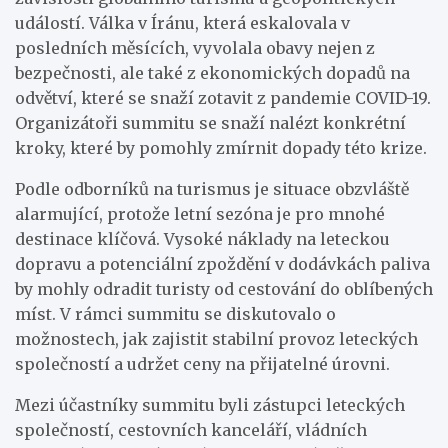
událostí. Válka v Íránu, která eskalovala v
posledních měsících, vyvolala obavy nejen z
bezpečnosti, ale také z ekonomických dopadů na
odvětví, které se snaží zotavit z pandemie COVID-19.
Organizátoři summitu se snaží nalézt konkrétní
kroky, které by pomohly zmírnit dopady této krize.
Podle odborníků na turismus je situace obzvláště
alarmující, protože letní sezóna je pro mnohé
destinace klíčová. Vysoké náklady na leteckou
dopravu a potenciální zpoždění v dodávkách paliva
by mohly odradit turisty od cestování do oblíbených
míst. V rámci summitu se diskutovalo o
možnostech, jak zajistit stabilní provoz leteckých
společností a udržet ceny na přijatelné úrovni.
Mezi účastníky summitu byli zástupci leteckých
společností, cestovních kanceláří, vládních