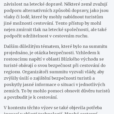
závislost na letecké dopravě. Některé země zvažují
podporu alternativních způsobů dopravy, jako jsou
vlaky či lodě, které by mohly nabídnout turistům
jiné možnosti cestování. Tento přístup by mohl
nejen zmírnit tlak na letecké společnosti, ale také
podpořit udržitelnost v cestovním ruchu.
Dalším důležitým tématem, které bylo na summitu
projednáno, je otázka bezpečnosti. Vzhledem k
rostoucímu napětí v oblasti Blízkého východu se
turisté obávají o svou bezpečnost při cestování do
regionu. Organizátoři summitu vyzvali vlády, aby
zvýšily úsilí o zajištění bezpečnosti turistů a
poskytly jasné informace o situaci v jednotlivých
zemích. To by mohlo pomoci obnovit důvěru turistů
a povzbudit je k cestování.
V kontextu těchto výzev se také objevila potřeba
inovací v oblasti technologií. Mnohé cestovní