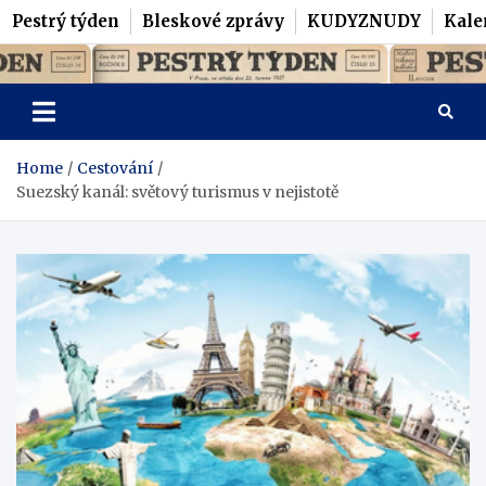
Pestrý týden
Bleskové zprávy
KUDYZNUDY
Kale
Skip
Pestrý Týden
to
content
Home
Cestování
Suezský kanál: světový turismus v nejistotě