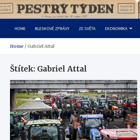
Skip
to
Pestrý Týden
content
HOME
BLESKOVÉ ZPRÁVY
ZE SVĚTA
EKONOMIKA
Home
Gabriel Attal
Štítek:
Gabriel Attal