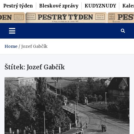
Pestrý týden
Bleskové zprávy
KUDYZNUDY
Kale
Skip
Pestrý Týden
to
content
Home
Jozef Gabčík
Štítek:
Jozef Gabčík