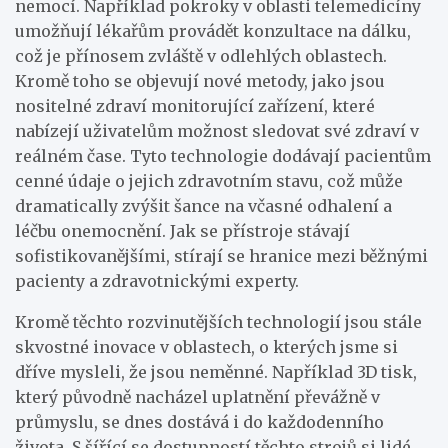
nemocí. Například pokroky v oblasti telemedicíny
umožňují lékařům provádět konzultace na dálku,
což je přínosem zvláště v odlehlých oblastech.
Kromě toho se objevují nové metody, jako jsou
nositelné zdraví monitorující zařízení, které
nabízejí uživatelům možnost sledovat své zdraví v
reálném čase. Tyto technologie dodávají pacientům
cenné údaje o jejich zdravotním stavu, což může
dramatically zvýšit šance na včasné odhalení a
léčbu onemocnění. Jak se přístroje stávají
sofistikovanějšími, stírají se hranice mezi běžnými
pacienty a zdravotnickými experty.
Kromě těchto rozvinutějších technologií jsou stále
skvostné inovace v oblastech, o kterých jsme si
dříve mysleli, že jsou neměnné. Například 3D tisk,
který původně nacházel uplatnění převážně v
průmyslu, se dnes dostává i do každodenního
života. S šířící se dostupností těchto strojů si lidé