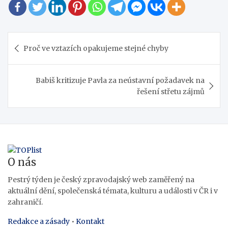
Navigace
Proč ve vztazích opakujeme stejné chyby
pro
příspěvek
Babiš kritizuje Pavla za neústavní požadavek na
řešení střetu zájmů
O nás
Pestrý týden je český zpravodajský web zaměřený na
aktuální dění, společenská témata, kulturu a události v ČR i v
zahraničí.
Redakce a zásady
•
Kontakt