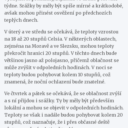
týdne. Srážky by měly být spíše mírné a krátkodobé,
avšak mohou přinést osvěžení po předchozích
teplých dnech.
V úterý a ve středu se očekává, že teploty vzrostou
na 18 až 20 stupňů Celsia. V některých oblastech,
zejména na Moravě a ve Slezsku, mohou teploty
překročit hranici 20 stupňů. V těchto dnech bude
většinou jasno až polojasno, přičemž oblačnost se
může zvýšit v odpoledních hodinách. V noci se
teploty budou pohybovat kolem 10 stupňů, což
znamená, že noční ochlazení bude znatelné.
Ve čtvrtek a pátek se očekává, že se oblačnost zvýší
a s ní přijdou i srážky. Ty by měly být především
lokální a mohou se objevit v odpoledních hodinách.
Teploty se však i nadále budou pohybovat kolem 20
stupňů, což naznačuje, že i přes občasné deště