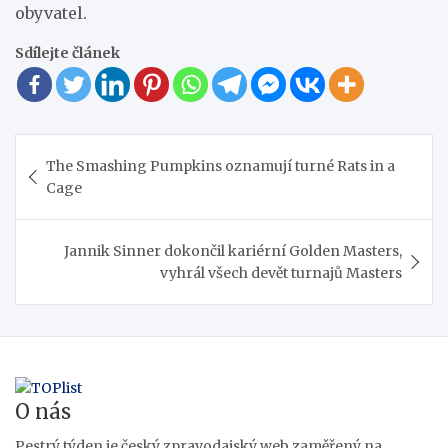
obyvatel.
Sdílejte článek
Navigace
The Smashing Pumpkins oznamují turné Rats in a
pro
Cage
příspěvek
Jannik Sinner dokončil kariérní Golden Masters,
vyhrál všech devět turnajů Masters
O nás
Pestrý týden je český zpravodajský web zaměřený na