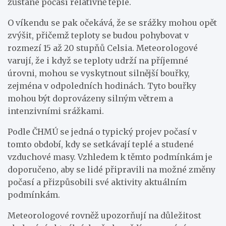
zůstane počasí relativně teplé.
O víkendu se pak očekává, že se srážky mohou opět
zvýšit, přičemž teploty se budou pohybovat v
rozmezí 15 až 20 stupňů Celsia. Meteorologové
varují, že i když se teploty udrží na příjemné
úrovni, mohou se vyskytnout silnější bouřky,
zejména v odpoledních hodinách. Tyto bouřky
mohou být doprovázeny silným větrem a
intenzivními srážkami.
Podle ČHMÚ se jedná o typický projev počasí v
tomto období, kdy se setkávají teplé a studené
vzduchové masy. Vzhledem k těmto podmínkám je
doporučeno, aby se lidé připravili na možné změny
počasí a přizpůsobili své aktivity aktuálním
podmínkám.
Meteorologové rovněž upozorňují na důležitost