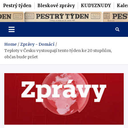
Pestrý týden
Bleskové zprávy
KUDYZNUDY
Kale
Skip
Pestrý Týden
to
content
Home
Zprávy - Domácí
Teploty v Česku vystoupají tento týden ke 20 stupňům,
občas bude pršet