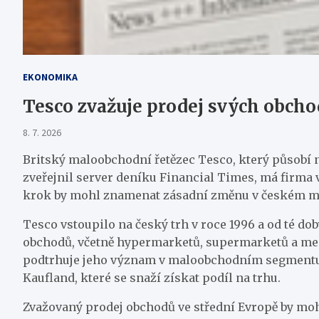
EKONOMIKA
Tesco zvažuje prodej svých obcho
8. 7. 2026
Britský maloobchodní řetězec Tesco, který působí na
zveřejnil server deníku Financial Times, má firma v
krok by mohl znamenat zásadní změnu v českém ma
Tesco vstoupilo na český trh v roce 1996 a od té do
obchodů, včetně hypermarketů, supermarketů a menš
podtrhuje jeho význam v maloobchodním segmentu. V 
Kaufland, které se snaží získat podíl na trhu.
Zvažovaný prodej obchodů ve střední Evropě by moh