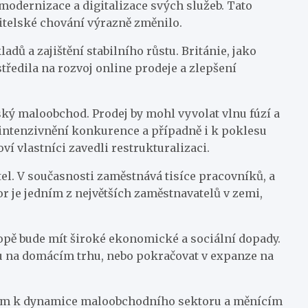
 modernizace a digitalizace svých služeb. Tato
itelské chování výrazně změnilo.
dů a zajištění stabilního růstu. Británie, jako
tředila na rozvoj online prodeje a zlepšení
ský maloobchod. Prodej by mohl vyvolat vlnu fúzí a
u zintenzivnění konkurence a případně i k poklesu
í vlastníci zavedli restrukturalizaci.
el. V současnosti zaměstnává tisíce pracovníků, a
 je jedním z největších zaměstnavatelů v zemi,
ropě bude mít široké ekonomické a sociální dopady.
itu na domácím trhu, nebo pokračovat v expanze na
ledem k dynamice maloobchodního sektoru a měnícím