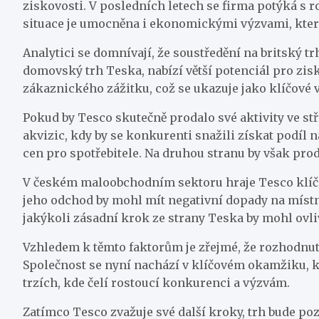
ziskovosti. V posledních letech se firma potýká s r
situace je umocněna i ekonomickými výzvami, které
Analytici se domnívají, že soustředění na britský t
domovský trh Teska, nabízí větší potenciál pro zisk
zákaznického zážitku, což se ukazuje jako klíčové v
Pokud by Tesco skutečně prodalo své aktivity ve st
akvizic, kdy by se konkurenti snažili získat podíl 
cen pro spotřebitele. Na druhou stranu by však prod
V českém maloobchodním sektoru hraje Tesco klíčovo
jeho odchod by mohl mít negativní dopady na místn
jakýkoli zásadní krok ze strany Teska by mohl ovlivni
Vzhledem k těmto faktorům je zřejmé, že rozhodnutí
Společnost se nyní nachází v klíčovém okamžiku, kd
trzích, kde čelí rostoucí konkurenci a výzvám.
Zatímco Tesco zvažuje své další kroky, trh bude 