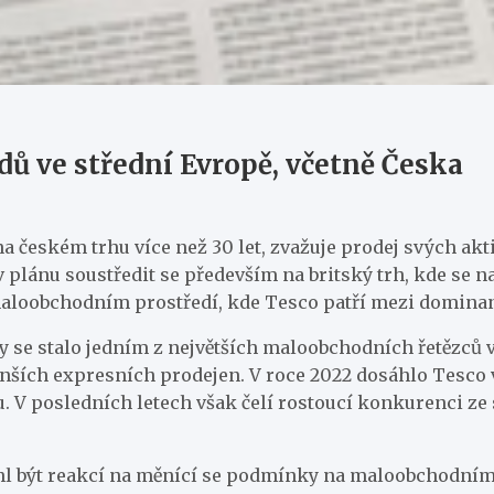
dů ve střední Evropě, včetně Česka
 českém trhu více než 30 let, zvažuje prodej svých akti
 plánu soustředit se především na britský trh, kde se na
loobchodním prostředí, kde Tesco patří mezi dominan
by se stalo jedním z největších maloobchodních řetězců 
ích expresních prodejen. V roce 2022 dosáhlo Tesco v 
posledních letech však čelí rostoucí konkurenci ze str
l být reakcí na měnící se podmínky na maloobchodním tr