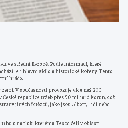
vit ve střední Evropě. Podle informací, které
chází její hlavní sídlo a historické kořeny. Tento
tní hráče.
v zemi. V současnosti provozuje více než 200
České republice tržeb přes 50 miliard korun, což
any jiných řetězců, jako jsou Albert, Lidl nebo
hu a na tlak, kterému Tesco čelí v oblasti