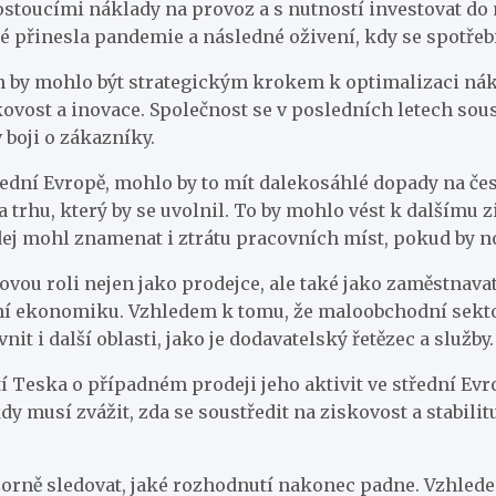
ostoucími náklady na provoz a s nutností investovat do
 přinesla pandemie a následné oživení, kdy se spotřeb
rh by mohlo být strategickým krokem k optimalizaci nákla
ovost a inovace. Společnost se v posledních letech sous
 boji o zákazníky.
řední Evropě, mohlo by to mít dalekosáhlé dopady na če
na trhu, který by se uvolnil. To by mohlo vést k dalším
ej mohl znamenat i ztrátu pracovních míst, pokud by nov
u roli nejen jako prodejce, ale také jako zaměstnavat
í ekonomiku. Vzhledem k tomu, že maloobchodní sektor
t i další oblasti, jako je dodavatelský řetězec a služby.
 Teska o případném prodeji jeho aktivit ve střední Ev
y musí zvážit, zda se soustředit na ziskovost a stabil
pozorně sledovat, jaké rozhodnutí nakonec padne. Vzh