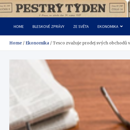
Skip
to
Pestrý Týden
content
HOME
BLESKOVÉ ZPRÁVY
ZE SVĚTA
EKONOMIKA
Home
Ekonomika
Tesco zvažuje prodej svých obchodů v