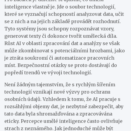
inteligence vlastně je. Jde o soubor technologií,
které se vyznačují schopností analyzovat data, učit
se z nich a na jejich základě provádět rozhodnutí.
Tyto systémy jsou schopny rozpoznávat vzory,
generovat texty či dokonce tvořit umělecká díla.
Růst AI v oblasti zpracování dat a analýzy se však
může zkombinovat s potenciálními hrozbami, jako
je ztráta soukromí či automatizace pracovních
míst. Bezpečnostní otázky se proto dostávají do
popředí trendů ve vývoji technologií.
Není žádným tajemstvím, že s rychlým šířením
technologií vznikají nové výzvy pro ochranu
osobních údajů. Vzhledem k tomu, že AI pracuje s
rozsáhlými objemy dat, je nezbytné zabezpečit, aby
tato data byla shromažďována a zpracovávána
eticky. Percepce umělé inteligence často ovlivňuje
strach z neznámého. Jak jednoduché může být