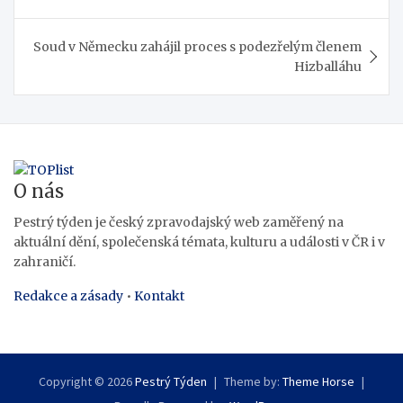
pro
příspěvek
Soud v Německu zahájil proces s podezřelým členem
Hizballáhu
O nás
Pestrý týden je český zpravodajský web zaměřený na
aktuální dění, společenská témata, kulturu a události v ČR i v
zahraničí.
Redakce a zásady
•
Kontakt
Copyright © 2026
Pestrý Týden
Theme by:
Theme Horse