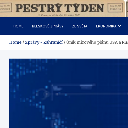
Skip
to
Pestrý Týden
content
HOME
BLESKOVÉ ZPRÁVY
ZE SVĚTA
EKONOMIKA
Home
Zprávy - Zahraničí
Únik mírového plánu USA a Rus