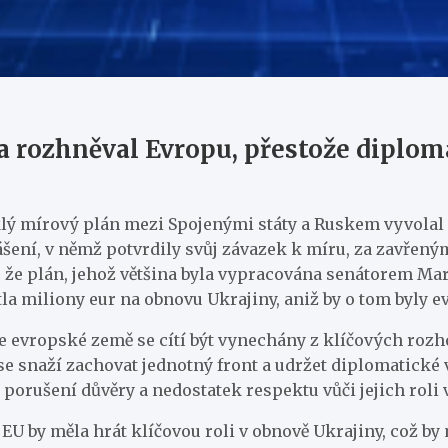
 rozhněval Evropu, přestože diplom
niklý mírový plán mezi Spojenými státy a Ruskem vyvolal
lášení, v němž potvrdily svůj závazek k míru, za zavřený
A, že plán, jehož většina byla vypracována senátorem
a miliony eur na obnovu Ukrajiny, aniž by o tom byly e
že evropské země se cítí být vynechány z klíčových rozh
se snaží zachovat jednotný front a udržet diplomatické
a porušení důvěry a nedostatek respektu vůči jejich roli 
 EU by měla hrát klíčovou roli v obnově Ukrajiny, což b