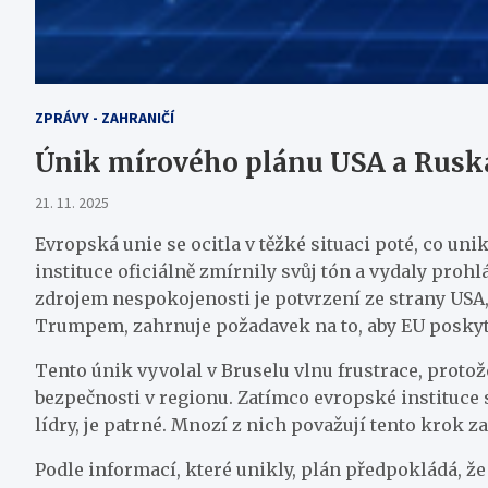
ZPRÁVY - ZAHRANIČÍ
Únik mírového plánu USA a Ruska
21. 11. 2025
Evropská unie se ocitla v těžké situaci poté, co u
instituce oficiálně zmírnily svůj tón a vydaly proh
zdrojem nespokojenosti je potvrzení ze strany US
Trumpem, zahrnuje požadavek na to, aby EU poskytl
Tento únik vyvolal v Bruselu vlnu frustrace, proto
bezpečnosti v regionu. Zatímco evropské instituce 
lídry, je patrné. Mnozí z nich považují tento krok z
Podle informací, které unikly, plán předpokládá, že