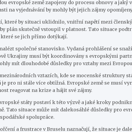
dou evropské země zapojeny do procesu obnovy a jaký v
časti na vyjednávání by mohly být jejich zájmy opomíjeny
, které by situaci uklidnilo, vnitřní napětí mezi člensk
by plán skutečně vstoupil v platnost. Tato situace podt
 které se jich přímo dotýkají.
í nalézt společné stanovisko. Vydaná prohlášení se sna
nově Ukrajiny musí být koordinovány s evropskými part
ohly mít dlouhodobé důsledky pro vztahy mezi Evropou 
mezinárodních vztazích, kde se mocenské struktury stál
á je pro ni stále více obtížná. Evropské země se musí vyr
st reagovat na krize a hájit své zájmy.
 evropské státy postaví k této výzvě a jaké kroky podnikn
ně. Tato situace může mít dalekosáhlé důsledky pro evr
 hospodářské spolupráce.
ořčení a frustrace v Bruselu naznačují, že situace je da