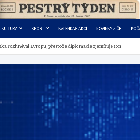
KULTURA
SPORT
KALENDÁŘ AKCÍ
NOVINKY Z ČR
POČ
ka rozhněval Evropu, přestože diplomacie zjemňuje tón