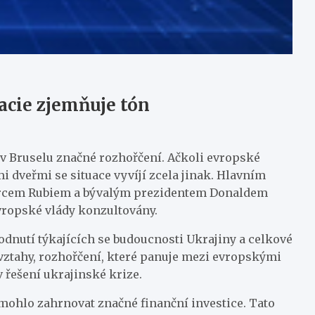
acie zjemňuje tón
 v Bruselu značné rozhořčení. Ačkoli evropské
mi dveřmi se situace vyvíjí zcela jinak. Hlavním
 Marcem Rubiem a bývalým prezidentem Donaldem
vropské vlády konzultovány.
odnutí týkajících se budoucnosti Ukrajiny a celkové
 vztahy, rozhořčení, které panuje mezi evropskými
v řešení ukrajinské krize.
y mohlo zahrnovat značné finanční investice. Tato