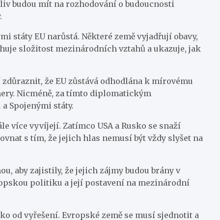
liv budou mít na rozhodování o budoucnosti
.
ými státy EU narůstá. Některé země vyjadřují obavy,
rhuje složitost mezinárodních vztahů a ukazuje, jak
ží zdůraznit, že EU zůstává odhodlána k mírovému
nery. Nicméně, za tímto diplomatickým
a Spojenými státy.
e více vyvíjejí. Zatímco USA a Rusko se snaží
ovnat s tím, že jejich hlas nemusí být vždy slyšet na
ou, aby zajistily, že jejich zájmy budou brány v
opskou politiku a její postavení na mezinárodní
leko od vyřešení. Evropské země se musí sjednotit a