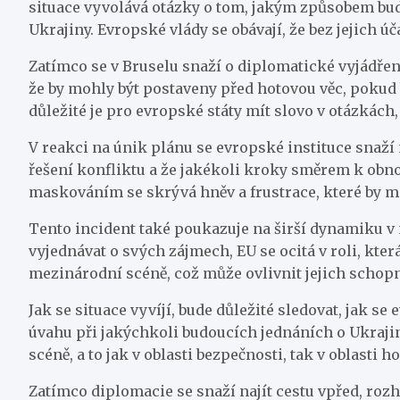
situace vyvolává otázky o tom, jakým způsobem bu
Ukrajiny. Evropské vlády se obávají, že bez jejich ú
Zatímco se v Bruselu snaží o diplomatické vyjádření
že by mohly být postaveny před hotovou věc, pokud 
důležité je pro evropské státy mít slovo v otázkách,
V reakci na únik plánu se evropské instituce snaž
řešení konfliktu a že jakékoli kroky směrem k ob
maskováním se skrývá hněv a frustrace, které by m
Tento incident také poukazuje na širší dynamiku v 
vyjednávat o svých zájmech, EU se ocitá v roli, kter
mezinárodní scéně, což může ovlivnit jejich schopno
Jak se situace vyvíjí, bude důležité sledovat, jak se
úvahu při jakýchkoli budoucích jednáních o Ukraji
scéně, a to jak v oblasti bezpečnosti, tak v oblasti
Zatímco diplomacie se snaží najít cestu vpřed, rozh